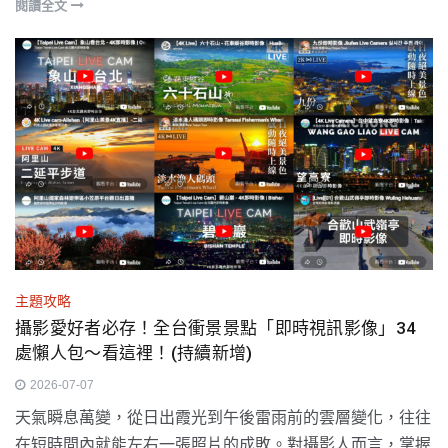
閱讀全文
主題攻略
攝影愛好者必存！全台衝景景點「即時視訊影像」34
處懶人包～看這裡！(持續新增)
2026-07-07
天氣瞬息萬變，從日出霞光到午後雷雨前的雲層變化，往往
在短時間內就能左右一張照片的成敗。對攝影人而言，掌握