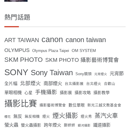
熱門話題
canon
canon taiwan
ART TAIWAN
OLYMPUS
OM SYSTEM
Olympus Plaza Taipei
SKM PHOTO
SKM PHOTO 攝影藝術博覽會
SONY
Sony Taiwan
元宵節
Sony鏡頭
元宵煙火
北部煙火
南部煙火
全片幅
台北攝影展
台北煙火
合歡山
手機攝影
單眼相機
心星
攝影展
攝影攻略
攝影教學
攝影比賽
數位單眼
攝影藝術博覽會
新光三越文教基金會
煙火攝影
蒸汽火車
無反
無反相機
煙火
煙火秀
櫻花
螢火蟲
跨年煙火
鐵道攝影
螢火蟲攝影
鄭妍妍
銀河攝影