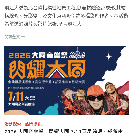
淡江大橋為北台灣指標性地景工程,隨著橋體逐步成形,其結
構線條、光影變化及文化意涵吸引許多攝影創作者。本活動
希望透過照片與影片紀錄,呈現淡江大
閱讀全文
活動探索
,
熱門攝訊
2026 大同音樂祭｜閃耀大同 7/11巨星演唱、部落市