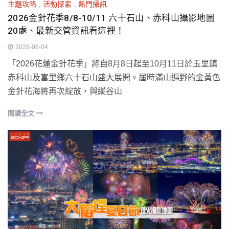
主題攻略
,
活動探索
,
熱門攝訊
2026金針花季8/8-10/11 六十石山、赤科山攝影地圖
20處、最新交管資訊看這裡！
2026-08-04
「2026花蓮金針花季」將自8月8日起至10月11日於玉里鎮
赤科山及富里鄉六十石山盛大展開。屆時滿山遍野的金黃色
金針花海將再次綻放，與縱谷山
閱讀全文