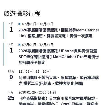
旅遊攝影行程
F
07月01日
-
12月31日
7 月
1
e
2026專屬團購優惠起跑 / 回憶捕手MemCatcher
a
Link 檔案加密、雙裝置充電＋備份一次搞定
t
u
F
07月01日
-
12月31日
7 月
r
1
e
e
2026專屬團購優惠起跑 / iPhone資料備份首選
a
d
SPT聖保德回憶捕手MemCatcher Pro充電備份
t
u
加密轉移全搞定
r
e
12月09日
-
12月10日
12 月
9
d
阿里山楓紅＋蒸汽火車、隙頂雲海、頂石棹琉璃
光 攝影二日(已結束，歡迎客制化包團)
2030-01-25
-
2030-01-29
1 月
25
《唯奇攝影探索》日本白川鄉合掌村雪季點燈、
雨晴海岸、雪猴攝影5日（2025已結束，歡迎客