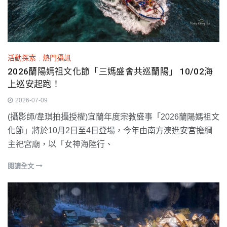
活動探索
,
熱門攝訊
2026蘭陽媽祖文化節「三媽盛會共巡蘭陽」 10/02海
上巡安起跑！
2026-07-09
(攝影師/韋琪拍攝授權)宜蘭年度宗教盛事「2026蘭陽媽祖文
化節」將於10月2日至4日登場，今年由南方澳進安宮擔綱
主祀宮廟，以「女神海陸行、
閱讀全文