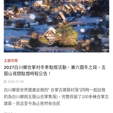
主題攻略
2027白川鄉合掌村冬季點燈活動、兼六園冬之段、五
箇山夜間點燈時程公告！
2026-07-09
白川鄉是世界遺產註冊的“ 合掌古建築村落”(同時一起註冊
的為白川鄉與五箇山合掌集落)，完整保留了100多棟合掌古
建築，而且至今為止依然有住民