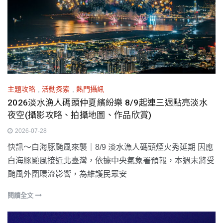
主題攻略
,
活動探索
,
熱門攝訊
2026淡水漁人碼頭仲夏繽紛樂 8/9起連三週點亮淡水
夜空(攝影攻略、拍攝地圖、作品欣賞)
2026-07-28
快訊～白海豚颱風來襲｜8/9 淡水漁人碼頭煙火秀延期 因應
白海豚颱風接近北臺灣，依據中央氣象署預報，本週末將受
颱風外圍環流影響，為維護民眾安
閱讀全文