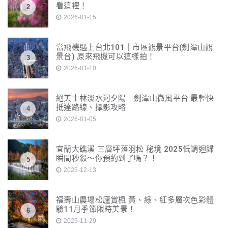
看這裡！
2
2026-01-15
當飛機遇上台北101｜市區觀景平台(劍潭山觀
景台) 原來飛機可以這樣拍！
3
2026-01-10
絕美士林淡水河夕陽｜劍潭山微風平台 最輕快
抵達路線、攝影攻略
4
2026-01-05
宜蘭大礁溪 三層坪落羽松 秘境 2025低調迴歸
瞬間秒殺～你預約到了嗎？！
5
2025-12-13
福壽山農場松廬賞楓 黃、綠、紅多層次色彩體
驗11月季節限時美景！
6
2025-11-29