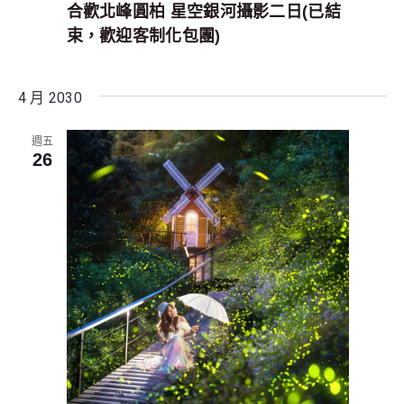
合歡北峰圓柏 星空銀河攝影二日(已結
束，歡迎客制化包團)
4 月 2030
週五
26