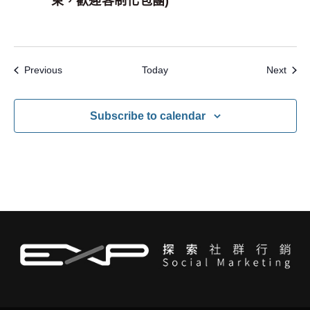
束，歡迎客制化包團)
Events
Even
Previous
Today
Next
Subscribe to calendar