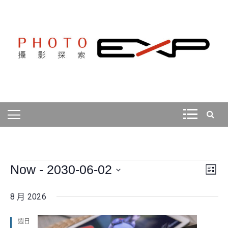
Skip
to
content
探索、學習、體驗、互動，用攝影紀錄旅行，用旅行探索
PHOTOEXP攝影探索
世界。
Events
Now
 - 
2030-06-02
Ev
Vie
List
Select
Vi
Nav
8 月 2026
date.
Nav
週日