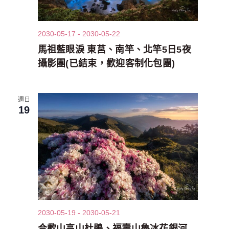
2030-05-17
-
2030-05-22
馬祖藍眼淚 東莒、南竿、北竿5日5夜
攝影團(已結束，歡迎客制化包團)
週日
19
2030-05-19
-
2030-05-21
合歡山高山杜鵑、福壽山魯冰花銀河