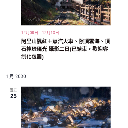
12月09日
-
12月10日
阿里山楓紅＋蒸汽火車、隙頂雲海、頂
石棹琉璃光 攝影二日(已結束，歡迎客
制化包團)
1 月 2030
週五
25