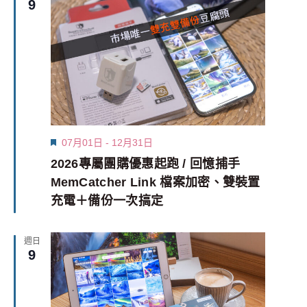
9
Featured
07月01日
-
12月31日
2026專屬團購優惠起跑 / 回憶捕手
MemCatcher Link 檔案加密、雙裝置
充電＋備份一次搞定
週日
9