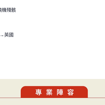
ck 飛機殘骸
ík→英國