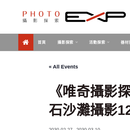
Skip
to
content
探索、學習、體驗、互動，用攝影紀錄旅行，用旅行探
PHOTOEXP攝影探索
索世界。
首頁
攝影探索
活動探索
器材
« All Events
《唯奇攝影
石沙灘攝影1
2030-02-27
-
2030-03-10