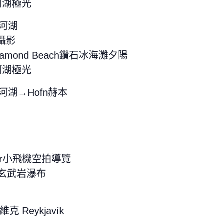
龍冰河湖極光
冰河湖
行攝影
iamond Beach鑽石冰海灘夕陽
龍冰河湖極光
龍冰河湖→Hofn赫本
ne Tour小飛機空拍導覽
蒂佛斯玄武岩瀑布
克 Reykjavík