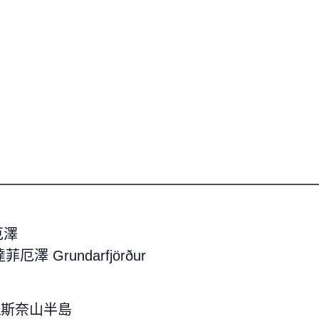
厄澤
達菲厄澤 Grundarfjörður
nsula斯奈山半島