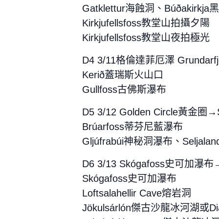
Gatklettur海蝕洞、Búðakirkj
Kirkjufellsfoss教堂山拍攝夕陽
Kirkjufellsfoss教堂山夜拍極光
D4 3/11格倫達菲厄澤 Grundarfj
Kerið蓋瑞斯火山口
Gullfoss古佛斯瀑布
D5 3/12 Golden Circle黃金圈→
Brúarfoss蒂芬尼藍瀑布
Gljúfrabúi神秘洞瀑布、Seljal
D6 3/13 Skógafoss史可加瀑
Skógafoss史可加瀑布
Loftsalahellir Cave熔岩洞
Jökulsárlón傑古沙龍冰河湖或D