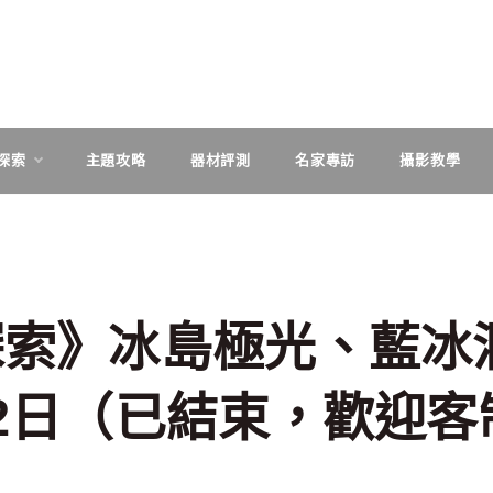
探索
主題攻略
器材評測
名家專訪
攝影教學
探索》冰島極光、藍冰
2日（已結束，歡迎客