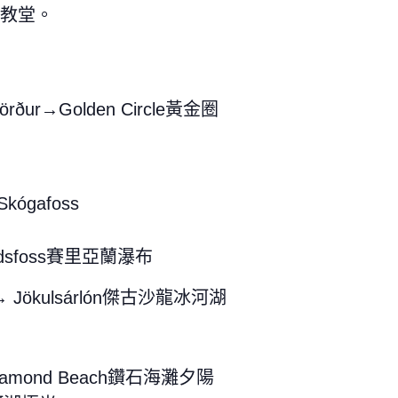
a黑教堂。
örður→Golden Circle黃金圈
Skógafoss
andsfoss賽里亞蘭瀑布
布→ Jökulsárlón傑古沙龍冰河湖
iamond Beach鑽石海灘夕陽