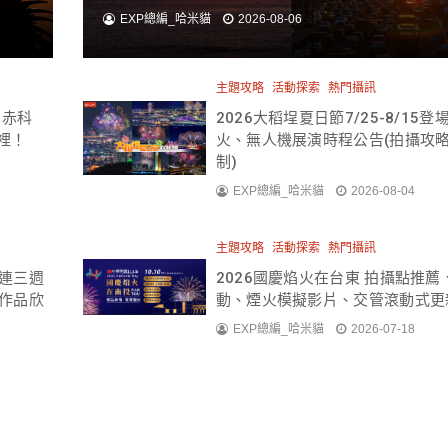
EXP總編_哈米貓
2026-08-06
主題攻略
活動探索
熱門攝訊
、赤科
2026大稻埕夏日節7/25-8/15登
裡！
火、無人機展演時程公告(拍攝攻
制)
EXP總編_哈米貓
2026-08-04
主題攻略
活動探索
熱門攝訊
起連三週
2026國慶焰火在台東 拍攝點推薦
作品欣
動、煙火模擬影片、交管滾動式更
EXP總編_哈米貓
2026-07-18