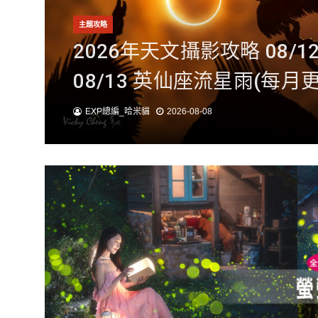
主題攻略
主題攻略
主題攻略
2026年天文攝影攻略 08/
一生必拍季節限定美景 202
2026金針花季8/8-10/1
08/13 英仙座流星雨(每月更
石陣懸日攝影攻略(發生日期
山攝影地圖20處、最新交
EXP總編_哈米貓
EXP總編_哈米貓
EXP總編_哈米貓
2026-08-08
2026-08-06
2026-08-04