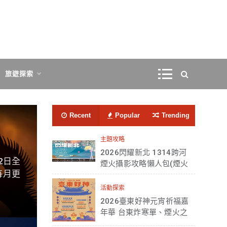
旅遊探索
Recent
Popular
Trending
主題攻略
2026閃耀新北 1314跨河
12日全
煙火攝影攻略懶人包(煙火
每月更
動畫、交管、卡司、拍攝
點、作品欣賞)
活動探索
2026臺東好神元宵祈福嘉
年華 台東炸寒單、煙火之
夜時程出爐(詳細時間、地