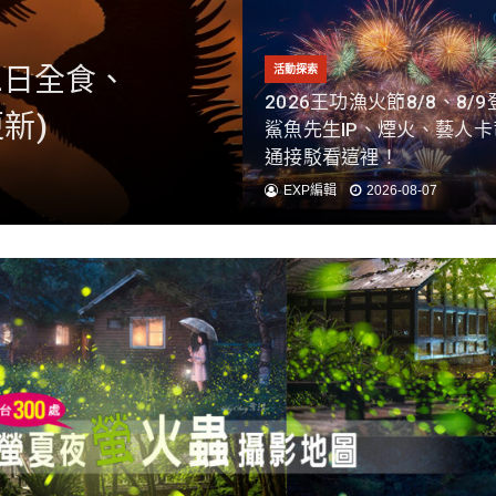
12日全食、
6全台10大巨
1 六十石山、赤科
活動探索
2026王功漁火節8/8、8/
新)
、拍攝點)
管資訊看這裡！
鯊魚先生IP、煙火、藝人
通接駁看這裡！
EXP編輯
2026-08-07