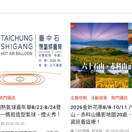
熱門攝訊
主題攻略
活動探索
熱門攝訊
岡熱氣球嘉年華8/22-8/24登
2026金針花季8/8-10/11
唯一媽祖造型氣球、煙火秀！
山、赤科山攝影地圖20處
資訊看這裡！
2026-08-05
EXP總編_哈米貓
2026-08-04