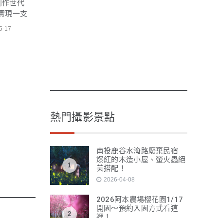
音創作世代
te實現一支
5-17
熱門攝影景點
南投鹿谷水淹路廢棄民宿
爆紅的木造小屋、螢火蟲絕
1
美搭配！
2026-04-08
2026阿本農場櫻花園1/17
開園～預約入園方式看這
2
裡！