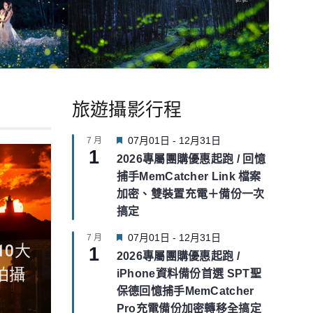
旅遊攝影行程
F
07月01日
-
12月31日
7 月
1
e
2026專屬團購優惠起跑 / 回憶
a
捕手MemCatcher Link 檔案
t
u
加密、雙裝置充電＋備份一次
r
搞定
e
d
F
07月01日
-
12月31日
7 月
10大
1
e
2026專屬團購優惠起跑 /
a
拍攝
iPhone資料備份首選 SPT聖
t
u
保德回憶捕手MemCatcher
r
Pro充電備份加密轉移全搞定