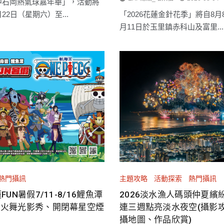
臺中石岡熱氣球嘉年華」，活動將
月22日（星期六）至...
「2026花蓮金針花季」將自8月
月11日於玉里鎮赤科山及富里...
熱門攝訊
主題攻略
活動探索
熱門攝訊
FUN暑假7/11-8/16鯉魚潭
2026淡水漁人碼頭仲夏繽紛
舞火舞光影秀、開閉幕星空煙
連三週點亮淡水夜空(攝影
攝地圖、作品欣賞)