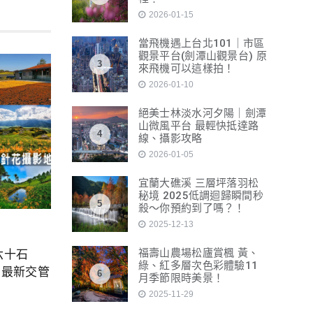
2026-01-15
當飛機遇上台北101｜市區
觀景平台(劍潭山觀景台) 原
3
來飛機可以這樣拍！
2026-01-10
絕美士林淡水河夕陽｜劍潭
山微風平台 最輕快抵達路
4
線、攝影攻略
2026-01-05
宜蘭大礁溪 三層坪落羽松
秘境 2025低調迴歸瞬間秒
5
殺～你預約到了嗎？！
2025-12-13
福壽山農場松廬賞楓 黃、
 六十石
綠、紅多層次色彩體驗11
、最新交管
6
月季節限時美景！
2025-11-29