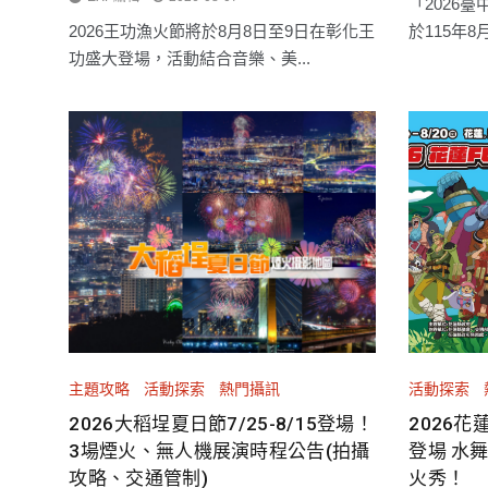
「2026
2026王功漁火節將於8月8日至9日在彰化王
於115年8
功盛大登場，活動結合音樂、美...
主題攻略
活動探索
熱門攝訊
活動探索
2026大稻埕夏日節7/25-8/15登場！
2026花蓮
3場煙火、無人機展演時程公告(拍攝
登場 水
攻略、交通管制)
火秀！