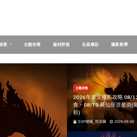
探索
主題攻略
器材評測
名家專訪
攝影教學
主題攻略
2026年天文攝影攻略 08/
食、08/13 英仙座流星雨(
新)
EXP總編_哈米貓
2026-08-08