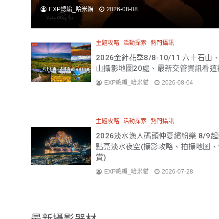
EXP總編_哈米貓
2026-08-08
主題攻略
活動探索
熱門攝訊
2026金針花季8/8-10/11 六十石山
山攝影地圖20處、最新交管資訊看這
EXP總編_哈米貓
2026-08-04
主題攻略
活動探索
熱門攝訊
2026淡水漁人碼頭仲夏繽紛樂 8/9
點亮淡水夜空(攝影攻略、拍攝地圖、
賞)
EXP總編_哈米貓
2026-07-28
最新攝影器材