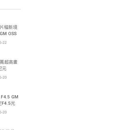
再創全片幅新境
 GM OSS
5-22
80萬超高畫
紀元
5-20
F4.5 GM
F4.5光
5-20