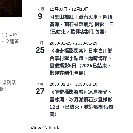
e
d
12月09日
-
12月10日
12 月
9
阿里山楓紅＋蒸汽火車、隙頂
雲海、頂石棹琉璃光 攝影二日
(已結束，歡迎客制化包團)
場！3場煙
略、交通管
2030-01-25
-
2030-01-29
1 月
25
《唯奇攝影探索》日本白川鄉
合掌村雪季點燈、雨晴海岸、
雪猴攝影5日（2025已結束，
歡迎客制化包團）
、系列活
2030-02-27
-
2030-03-10
2 月
新！
27
《唯奇攝影探索》冰島極光、
藍冰洞、冰河湖鑽石沙灘攝影
12日（已結束，歡迎客制化包
團）
View Calendar