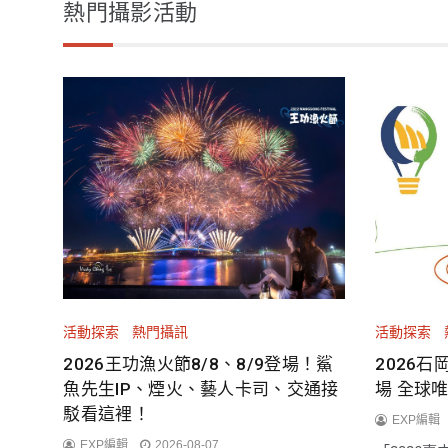
熱門攝影活動
活動探索
熱門攝訊
活動探索
2026王功漁火節8/8、8/9登場！鯊
2026石
魚先生IP、煙火、藝人卡司、交通接
場 全球
駁看這裡！
EXP編輯
EXP編輯
2026-08-07