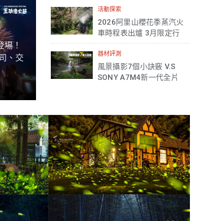
點)
活動探索
2026阿里山櫻花季蒸汽火
車時程表出爐 3月限定行
駛共4梯次！(含花季交管
9登場！
措施)
器材評測
卡司、交
風景攝影7個小訣竅 V.S
SONY A7M4新一代全片
幅機實測｜韋琪老師攝影
教學