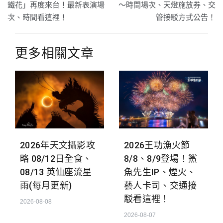
章
鐵花」再度來台！最新表演場
～時間場次、天燈施放券、交
次、時間看這裡！
管接駁方式公告！
導
覽
更多相關文章
2026年天文攝影攻
2026王功漁火節
略 08/12日全食、
8/8、8/9登場！鯊
08/13 英仙座流星
魚先生IP、煙火、
雨(每月更新)
藝人卡司、交通接
駁看這裡！
2026-08-08
2026-08-07