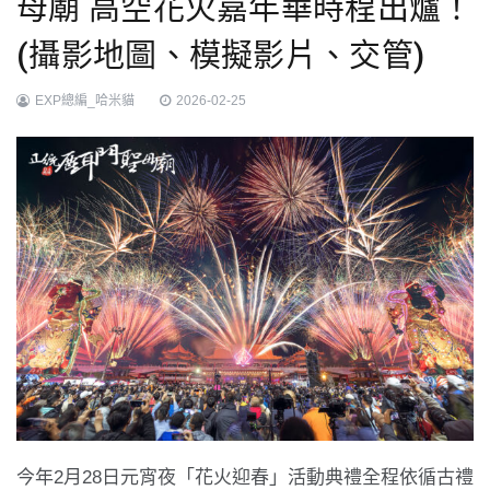
母廟 高空花火嘉年華時程出爐！
(攝影地圖、模擬影片、交管)
EXP總編_哈米貓
2026-02-25
今年2月28日元宵夜「花火迎春」活動典禮全程依循古禮