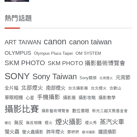
熱門話題
canon
canon taiwan
ART TAIWAN
OLYMPUS
OM SYSTEM
Olympus Plaza Taipei
SKM PHOTO
SKM PHOTO 攝影藝術博覽會
SONY
Sony Taiwan
元宵節
Sony鏡頭
元宵煙火
北部煙火
南部煙火
全片幅
台北攝影展
台北煙火
合歡山
手機攝影
單眼相機
心星
攝影展
攝影攻略
攝影教學
攝影比賽
數位單眼
攝影藝術博覽會
新光三越文教基金會
煙火攝影
蒸汽火車
無反
無反相機
煙火
煙火秀
櫻花
螢火蟲
跨年煙火
鐵道攝影
螢火蟲攝影
鄭妍妍
銀河攝影