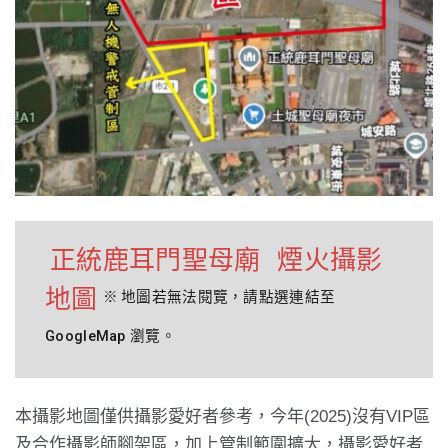
正統鹿耳門聖母廟
煙火攝影
地圖
※
地圖若無法閱覽，請點選連結至
GoogleMap
瀏覽。
本攝影地圖僅供攝影愛好者參考，今年(2025)沒有VIP區
及合作攝影師腳架區，加上管制範圍擴大，攝影愛好者