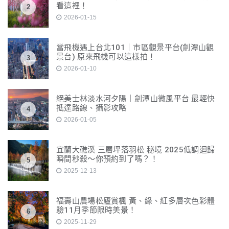
看這裡！
2
2026-01-15
當飛機遇上台北101｜市區觀景平台(劍潭山觀
景台) 原來飛機可以這樣拍！
3
2026-01-10
絕美士林淡水河夕陽｜劍潭山微風平台 最輕快
抵達路線、攝影攻略
4
2026-01-05
宜蘭大礁溪 三層坪落羽松 秘境 2025低調迴歸
瞬間秒殺～你預約到了嗎？！
5
2025-12-13
福壽山農場松廬賞楓 黃、綠、紅多層次色彩體
驗11月季節限時美景！
6
2025-11-29