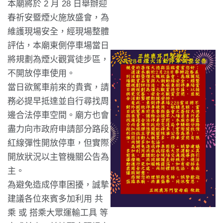
本廟將於 2 月 28 日舉辦迎
春祈安暨煙火施放盛會，為
維護現場安全，經現場整體
評估，本廟東側停車場當日
將規劃為煙火觀賞徒步區，
不開放停車使用。
當日欲駕車前來的貴賓，請
務必提早抵達並自行尋找周
邊合法停車空間。廟方也會
盡力向市政府申請部分路段
紅線彈性開放停車，但實際
開放狀況以主管機關公告為
主。
為避免造成停車困擾，誠摯
建議各位來賓多加利用 共
乘 或 搭乘大眾運輸工具 等