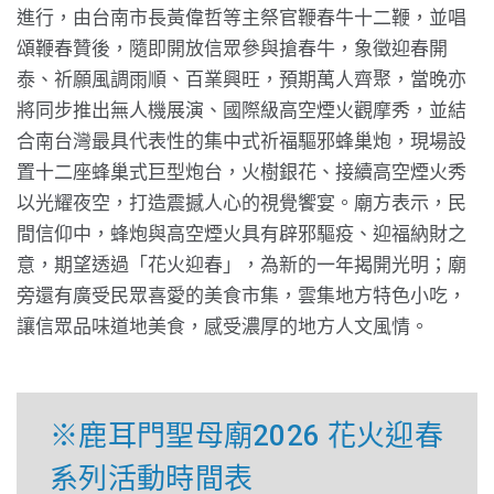
進行，由台南市長黃偉哲等主祭官鞭春牛十二鞭，並唱
頌鞭春贊後，隨即開放信眾參與搶春牛，象徵迎春開
泰、祈願風調雨順、百業興旺，預期萬人齊聚，當晚亦
將同步推出無人機展演、國際級高空煙火觀摩秀，並結
合南台灣最具代表性的集中式祈福驅邪蜂巢炮，現場設
置十二座蜂巢式巨型炮台，火樹銀花、接續高空煙火秀
以光耀夜空，打造震撼人心的視覺饗宴。廟方表示，民
間信仰中，蜂炮與高空煙火具有辟邪驅疫、迎福納財之
意，期望透過「花火迎春」，為新的一年揭開光明；廟
旁還有廣受民眾喜愛的美食市集，雲集地方特色小吃，
讓信眾品味道地美食，感受濃厚的地方人文風情。
※鹿耳門聖母廟2026 花火迎春
系列活動時間表