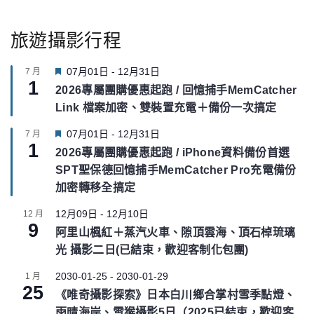
旅遊攝影行程
F
07月01日
-
12月31日
7 月
1
e
2026專屬團購優惠起跑 / 回憶捕手MemCatcher
a
Link 檔案加密、雙裝置充電＋備份一次搞定
t
u
F
07月01日
-
12月31日
7 月
r
1
e
e
2026專屬團購優惠起跑 / iPhone資料備份首選
a
d
SPT聖保德回憶捕手MemCatcher Pro充電備份
t
u
加密轉移全搞定
r
e
12月09日
-
12月10日
12 月
9
d
阿里山楓紅＋蒸汽火車、隙頂雲海、頂石棹琉璃
光 攝影二日(已結束，歡迎客制化包團)
2030-01-25
-
2030-01-29
1 月
25
《唯奇攝影探索》日本白川鄉合掌村雪季點燈、
雨晴海岸、雪猴攝影5日（2025已結束，歡迎客