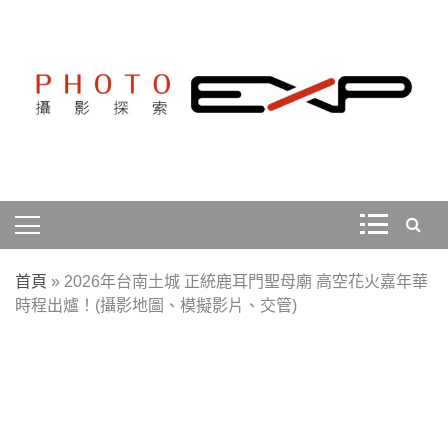
Skip
to
content
探索、學習、體驗、互動，用攝影紀錄旅行，用旅行探索
PHOTOEXP攝影探索
世界。
首頁
»
2026年台南土城 正統鹿耳門聖母廟 高空花火嘉年華
時程出爐！(攝影地圖、模擬影片、交管)