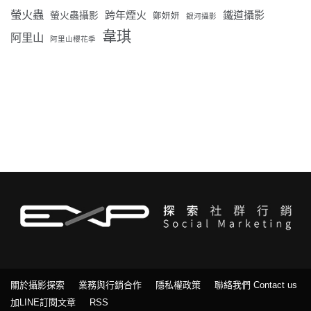
螢火蟲
跨年煙火
鐵道攝影
螢火蟲攝影
鄭妍妍
銀河攝影
韋琪
阿里山
阿里山櫻花季
關於攝影探索
業務與行銷合作
隱私權政策
聯絡我們 Contact us
加LINE訂閱文章
RSS