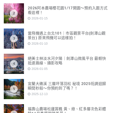
2026阿本農場櫻花園1/17開園～預約入園方式
看這裡！
2
2026-01-15
當飛機遇上台北101｜市區觀景平台(劍潭山觀
景台) 原來飛機可以這樣拍！
3
2026-01-10
絕美士林淡水河夕陽｜劍潭山微風平台 最輕快
抵達路線、攝影攻略
4
2026-01-05
宜蘭大礁溪 三層坪落羽松 秘境 2025低調迴歸
瞬間秒殺～你預約到了嗎？！
5
2025-12-13
福壽山農場松廬賞楓 黃、綠、紅多層次色彩體