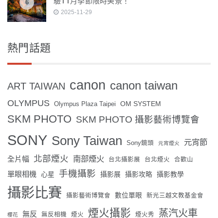
驗11月季節限時美景！
6
2025-11-29
熱門話題
canon
canon taiwan
ART TAIWAN
OLYMPUS
OM SYSTEM
Olympus Plaza Taipei
SKM PHOTO
SKM PHOTO 攝影藝術博覽會
SONY
Sony Taiwan
元宵節
Sony鏡頭
元宵煙火
北部煙火
南部煙火
全片幅
台北攝影展
台北煙火
合歡山
手機攝影
單眼相機
心星
攝影展
攝影攻略
攝影教學
攝影比賽
數位單眼
攝影藝術博覽會
新光三越文教基金會
煙火攝影
蒸汽火車
無反
無反相機
煙火
煙火秀
櫻花