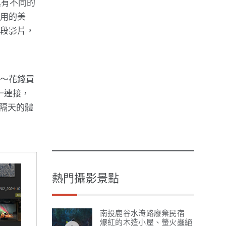
具有不同的
享用的美
十段影片，
～～花錢買
一連接，
充隔天的體
熱門攝影景點
南投鹿谷水淹路廢棄民宿
爆紅的木造小屋、螢火蟲絕