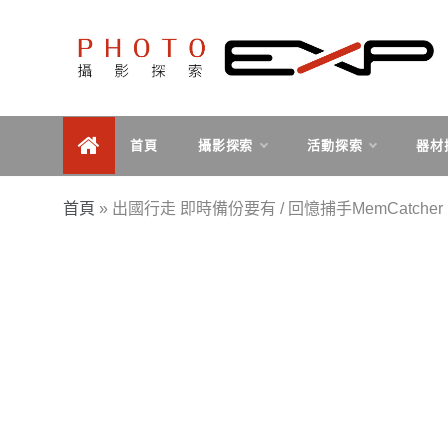
Skip
to
content
探索、學習、體驗、互動，用攝影紀錄旅行，用旅行探
PHOTOEXP攝影探索
索世界。
首頁
攝影探索
活動探索
器材
首頁
»
出國行走 即時備份要有 / 回憶捕手MemCatch