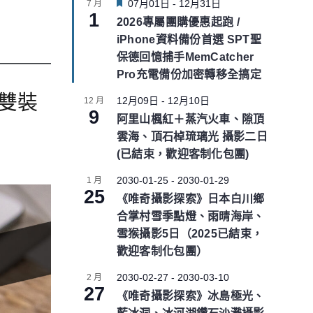
F
07月01日
-
12月31日
7 月
1
e
2026專屬團購優惠起跑 /
a
iPhone資料備份首選 SPT聖
t
u
保德回憶捕手MemCatcher
r
Pro充電備份加密轉移全搞定
e
d
、雙裝
12月09日
-
12月10日
12 月
9
阿里山楓紅＋蒸汽火車、隙頂
雲海、頂石棹琉璃光 攝影二日
(已結束，歡迎客制化包團)
2030-01-25
-
2030-01-29
1 月
25
《唯奇攝影探索》日本白川鄉
合掌村雪季點燈、雨晴海岸、
雪猴攝影5日（2025已結束，
歡迎客制化包團）
2030-02-27
-
2030-03-10
2 月
27
《唯奇攝影探索》冰島極光、