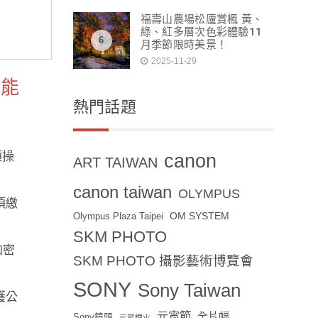
福壽山農場松廬賞楓 黃、
綠、紅多層次色彩體驗11
6
月季節限時美景！
2025-11-29
功能
熱門話題
須操
canon
ART TAIWAN
canon taiwan
OLYMPUS
須繳
OM SYSTEM
Olympus Plaza Taipei
SKM PHOTO
加密
SKM PHOTO 攝影藝術博覽會
SONY
Sony Taiwan
護公
元宵節
全片幅
Sony鏡頭
元宵煙火