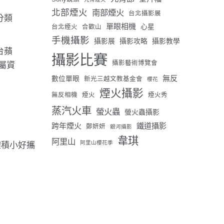
北部煙火
南部煙火
台北攝影展
分類
單眼相機
心星
台北煙火
合歡山
手機攝影
攝影展
攝影攻略
攝影教學
台蘋
攝影比賽
攝影藝術博覽會
專屬資
無反
數位單眼
新光三越文教基金會
櫻花
煙火攝影
無反相機
煙火
煙火秀
蒸汽火車
螢火蟲
螢火蟲攝影
跨年煙火
鐵道攝影
鄭妍妍
銀河攝影
韋琪
阿里山
阿里山櫻花季
體積小好攜