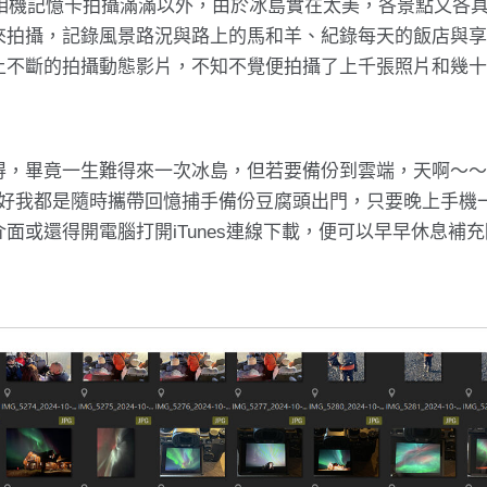
了相機記憶卡拍攝滿滿以外，由於冰島實在太美，各景點又各
來拍攝，記錄風景路況與路上的馬和羊、紀錄每天的飯店與
上不斷的拍攝動態影片，不知不覺便拍攝了上千張照片和幾
得，畢竟一生難得來一次冰島，但若要備份到雲端，天啊～
。還好我都是隨時攜帶回憶捕手備份豆腐頭出門，只要晚上手機
面或還得開電腦打開iTunes連線下載，便可以早早休息補