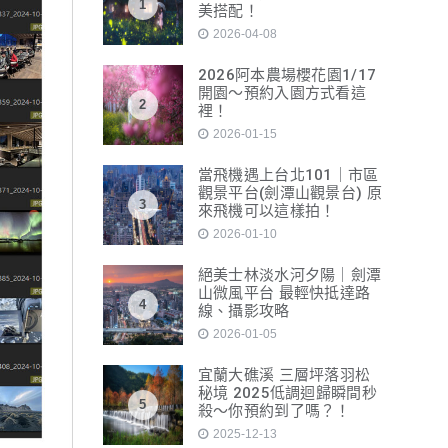
1
美搭配！
2026-04-08
2026阿本農場櫻花園1/17
開園～預約入園方式看這
2
裡！
2026-01-15
當飛機遇上台北101｜市區
觀景平台(劍潭山觀景台) 原
3
來飛機可以這樣拍！
2026-01-10
絕美士林淡水河夕陽｜劍潭
山微風平台 最輕快抵達路
4
線、攝影攻略
2026-01-05
宜蘭大礁溪 三層坪落羽松
秘境 2025低調迴歸瞬間秒
5
殺～你預約到了嗎？！
2025-12-13