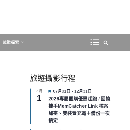
旅遊探索
旅遊攝影行程
F
07月01日
-
12月31日
7 月
1
e
2026專屬團購優惠起跑 / 回憶
a
捕手MemCatcher Link 檔案
t
u
加密、雙裝置充電＋備份一次
r
搞定
e
d