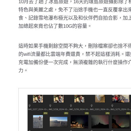
10月去了趟了冰島旅遊，16天的環島旅遊攝影除
特色與美麗之處，免不了沿途手機也一直反覆拿出
食、記錄雪地瀑布極光以及和伙伴們自拍合影，加
加總起來竟也佔了數10G的容量。
這時如果手機剩餘空間不夠大，刪除檔案卻也捨不
的wifi流量都比雲端年費還貴，禁不起這樣消耗
充電加備份便一次完成，無須複雜的執行什麼操作介
力。