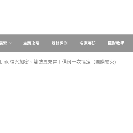
探索
主題攻略
器材評測
名家專訪
攝影教學
er Link 檔案加密、雙裝置充電＋備份一次搞定（團購結束)