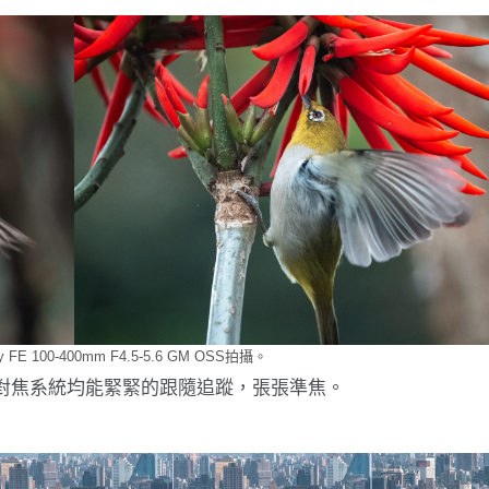
ny FE 100-400mm F4.5-5.6 GM OSS拍攝。
動對焦系統均能緊緊的跟隨追蹤，張張準焦。