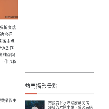
高解析度感
，適合運
各類主體
影像創作
影像純淨與
率工作流程
熱門攝影景點
各類攝影主
南投鹿谷水淹路廢棄民宿
爆紅的木造小屋、螢火蟲絕