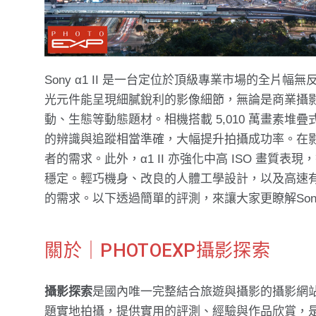
Sony α1 II 是一台定位於頂級專業市場的全
光元件能呈現細膩銳利的影像細節，無論是商業攝
動、生態等動態題材。相機搭載 5,010 萬畫素堆
的辨識與追蹤相當準確，大幅提升拍攝成功率。在影片
者的需求。此外，α1 II 亦強化中高 ISO 畫質表
穩定。輕巧機身、改良的人體工學設計，以及高速
的需求。以下透過簡單的評測，來讓大家更瞭解Sony 
關於｜PHOTOEXP攝影探索
攝影探索
是國內唯一完整結合旅遊與攝影的攝影網
題實地拍攝，提供實用的評測、經驗與作品欣賞，