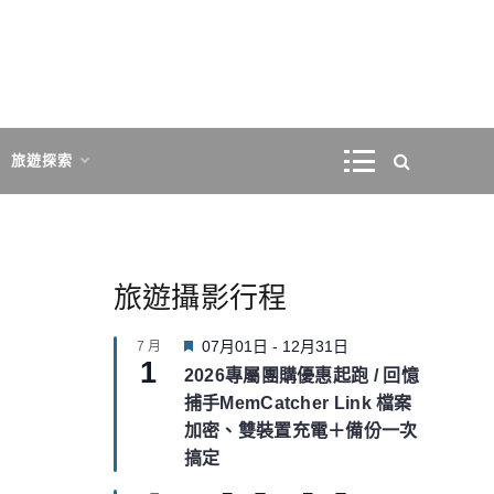
旅遊探索
旅遊攝影行程
F
07月01日
-
12月31日
7 月
1
e
2026專屬團購優惠起跑 / 回憶
a
捕手MemCatcher Link 檔案
t
u
加密、雙裝置充電＋備份一次
r
搞定
e
d