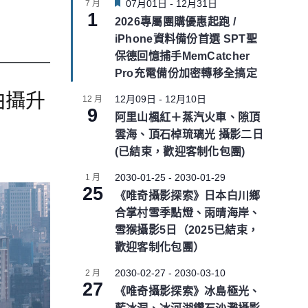
F
07月01日
-
12月31日
7 月
1
e
2026專屬團購優惠起跑 /
a
iPhone資料備份首選 SPT聖
t
u
保德回憶捕手MemCatcher
r
Pro充電備份加密轉移全搞定
e
d
拍攝升
12月09日
-
12月10日
12 月
9
阿里山楓紅＋蒸汽火車、隙頂
雲海、頂石棹琉璃光 攝影二日
(已結束，歡迎客制化包團)
2030-01-25
-
2030-01-29
1 月
25
《唯奇攝影探索》日本白川鄉
合掌村雪季點燈、雨晴海岸、
雪猴攝影5日（2025已結束，
歡迎客制化包團）
2030-02-27
-
2030-03-10
2 月
27
《唯奇攝影探索》冰島極光、