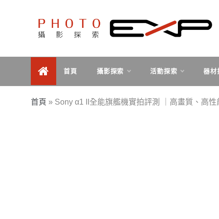
Skip
to
content
探索、學習、體驗、互動，用攝影紀錄旅行，用旅行探
PHOTOEXP攝影探索
索世界。
首頁
攝影探索
活動探索
器材
首頁
»
Sony α1 II全能旗艦機實拍評測 ｜高畫質、