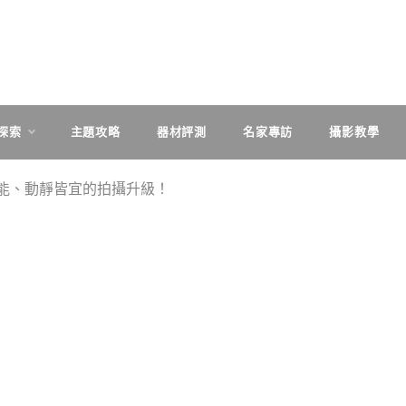
探索
主題攻略
器材評測
名家專訪
攝影教學
高性能、動靜皆宜的拍攝升級！