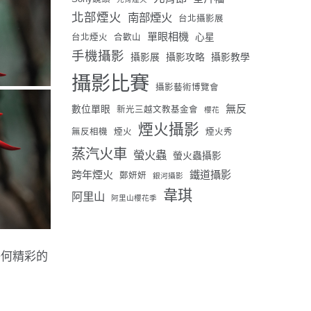
北部煙火
南部煙火
台北攝影展
單眼相機
心星
台北煙火
合歡山
手機攝影
攝影展
攝影攻略
攝影教學
攝影比賽
攝影藝術博覽會
無反
數位單眼
新光三越文教基金會
櫻花
煙火攝影
無反相機
煙火
煙火秀
蒸汽火車
螢火蟲
螢火蟲攝影
跨年煙火
鐵道攝影
鄭妍妍
銀河攝影
韋琪
阿里山
阿里山櫻花季
任何精彩的