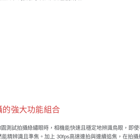
攝的強大功能組合
。在植物園測試拍攝綠繡眼時，相機能快速且穩定地辨識鳥眼，即
精辨識且準焦。加上 30fps高速連拍與連續追焦，在拍攝