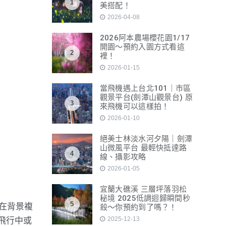
1
美搭配！
2026-04-08
2026阿本農場櫻花園1/17
開園～預約入園方式看這
2
裡！
2026-01-15
當飛機遇上台北101｜市區
觀景平台(劍潭山觀景台) 原
3
來飛機可以這樣拍！
2026-01-10
絕美士林淡水河夕陽｜劍潭
山微風平台 最輕快抵達路
4
線、攝影攻略
2026-01-05
宜蘭大礁溪 三層坪落羽松
秘境 2025低調迴歸瞬間秒
5
使在背景複
殺～你預約到了嗎？！
2025-12-13
飛行中或