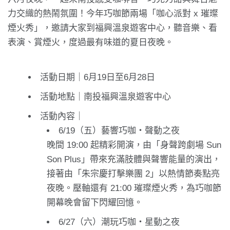
力交織的熱鬧氛圍！今年巧咖節兩場「咖心派對 x 璀璨
煙火秀」，邀請大家到福興溫泉遊客中心，聽音樂、看
表演、賞煙火，度過最有味道的夏日夜晚。
活動日期｜6月19日至6月28日
活動地點｜南投福興溫泉遊客中心
活動內容｜
6/19（五）藝響巧咖・聲動之夜
晚間 19:00 起精彩開演，由「身聲跨劇場 Sun
Son Plus」帶來充滿肢體與聲響能量的演出，
接著由「朱宗慶打擊樂團 2」以熱情節奏點亮
夜晚。壓軸還有 21:00 璀璨煙火秀，為巧咖節
開幕晚會留下閃耀回憶。
6/27（六）潮玩巧咖・星動之夜