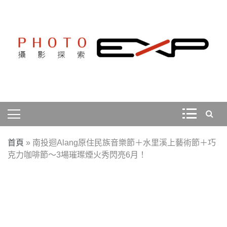
Skip
to
content
探索、學習、體驗、互動，用攝影紀錄旅行，用旅行探索
PHOTOEXP攝影探索
世界。
首頁
»
南投迴Alang原住民族音樂節＋水里溪上藝術節＋巧
克力咖啡節～3場璀璨煙火秀閃亮6月！