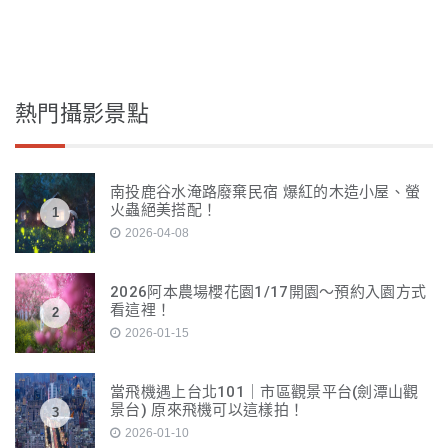
熱門攝影景點
南投鹿谷水淹路廢棄民宿 爆紅的木造小屋、螢
火蟲絕美搭配！
1
2026-04-08
2026阿本農場櫻花園1/17開園～預約入園方式
看這裡！
2
2026-01-15
當飛機遇上台北101｜市區觀景平台(劍潭山觀
景台) 原來飛機可以這樣拍！
3
2026-01-10