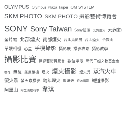
OLYMPUS
OM SYSTEM
Olympus Plaza Taipei
SKM PHOTO
SKM PHOTO 攝影藝術博覽會
SONY
Sony Taiwan
元宵節
Sony鏡頭
元宵煙火
北部煙火
南部煙火
全片幅
台北攝影展
台北煙火
合歡山
手機攝影
單眼相機
心星
攝影展
攝影攻略
攝影教學
攝影比賽
數位單眼
攝影藝術博覽會
新光三越文教基金會
煙火攝影
蒸汽火車
無反
無反相機
煙火
煙火秀
櫻花
螢火蟲
跨年煙火
鐵道攝影
螢火蟲攝影
鄭妍妍
銀河攝影
韋琪
阿里山
阿里山櫻花季