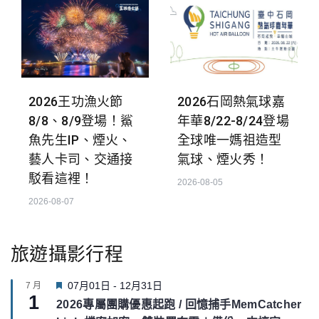
2026王功漁火節
2026石岡熱氣球嘉
8/8、8/9登場！鯊
年華8/22-8/24登場
魚先生IP、煙火、
全球唯一媽祖造型
藝人卡司、交通接
氣球、煙火秀！
駁看這裡！
2026-08-05
2026-08-07
旅遊攝影行程
F
07月01日
-
12月31日
7 月
1
e
2026專屬團購優惠起跑 / 回憶捕手MemCatcher
a