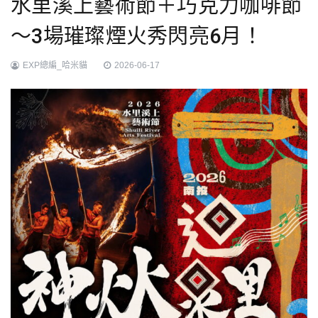
水里溪上藝術節＋巧克力咖啡節
～3場璀璨煙火秀閃亮6月！
EXP總編_哈米貓
2026-06-17