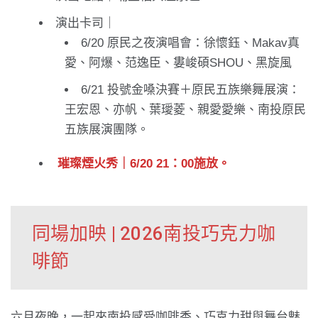
演出卡司｜
6/20 原民之夜演唱會：徐懷鈺、Makav真
愛、阿爆、范逸臣、婁峻碩SHOU、黑旋風
6/21 投號金嗓決賽＋原民五族樂舞展演：
王宏恩、亦帆、葉璦菱、親愛愛樂、南投原民
五族展演團隊。
璀璨煙火秀｜6/20 21：00施放。
同場加映 | 2026南投巧克力咖
啡節
六月夜晚，一起來南投感受咖啡香、巧克力甜與舞台魅