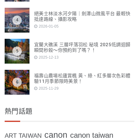
絕美士林淡水河夕陽｜劍潭山微風平台 最輕快
抵達路線、攝影攻略
4
2026-01-05
宜蘭大礁溪 三層坪落羽松 秘境 2025低調迴歸
瞬間秒殺～你預約到了嗎？！
5
2025-12-13
福壽山農場松廬賞楓 黃、綠、紅多層次色彩體
驗11月季節限時美景！
6
2025-11-29
熱門話題
canon
canon taiwan
ART TAIWAN