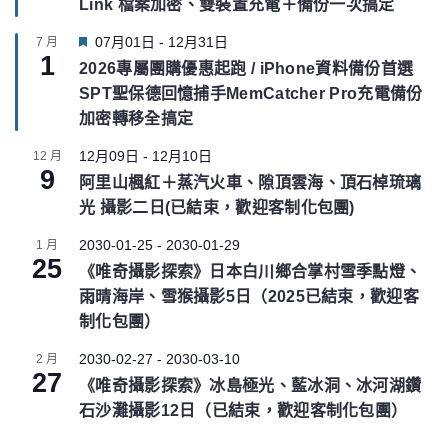
Link 檔案加密、雙裝置充電＋備份一次搞定
t
u
F
07月01日
-
12月31日
7 月
r
1
e
e
2026專屬團購優惠起跑 / iPhone資料備份首選
a
d
SPT聖保德回憶捕手MemCatcher Pro充電備份
t
u
加密轉移全搞定
r
e
12月09日
-
12月10日
12 月
9
d
阿里山楓紅＋蒸汽火車、隙頂雲海、頂石棹琉璃
光 攝影二日(已結束，歡迎客制化包團)
2030-01-25
-
2030-01-29
1 月
25
《唯奇攝影探索》日本白川鄉合掌村雪季點燈、
雨晴海岸、雪猴攝影5日（2025已結束，歡迎客
制化包團）
2030-02-27
-
2030-03-10
2 月
27
《唯奇攝影探索》冰島極光、藍冰洞、冰河湖鑽
石沙灘攝影12日（已結束，歡迎客制化包團）