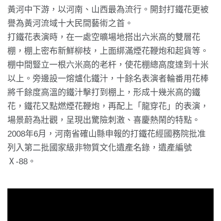
黃河中下游，以河南、山西最為流行。開封打鐵花更被
譽為黃河流域十大民間藝術之首。
打鐵花表演時，在一處空曠場地搭出六米高的雙層花
棚，棚上密布新鮮柳枝，上面綁滿煙花鞭炮和起貨等。
棚中間豎立一根六米高的老杆，使花棚總高度達到十米
以上。旁邊設一熔爐化鐵汁，十餘名表演者輪番用花棒
將千餘度高溫的鐵汁擊打到棚上，形成十幾米高的鐵
花，鐵花又點燃煙花鞭炮，再配上「龍穿花」的表演，
場景蔚為壯觀，呈現出驚險刺激、喜慶熱鬧的特點。
2008年6月，河南省確山縣申報的打鐵花經國務院批准
列入第二批國家級非物質文化遺產名錄，遺產編號
Ⅹ-88。