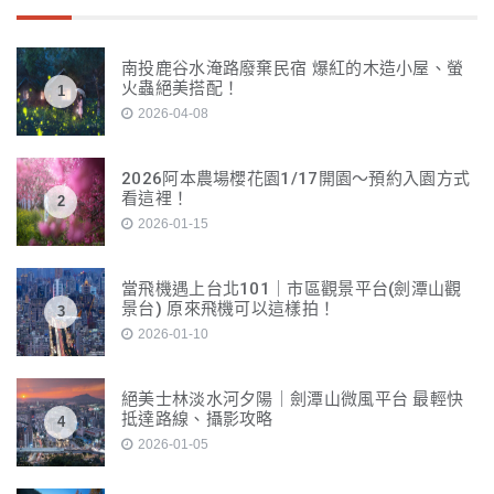
南投鹿谷水淹路廢棄民宿 爆紅的木造小屋、螢
火蟲絕美搭配！
1
2026-04-08
2026阿本農場櫻花園1/17開園～預約入園方式
看這裡！
2
2026-01-15
當飛機遇上台北101｜市區觀景平台(劍潭山觀
景台) 原來飛機可以這樣拍！
3
2026-01-10
絕美士林淡水河夕陽｜劍潭山微風平台 最輕快
抵達路線、攝影攻略
4
2026-01-05