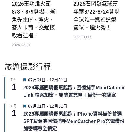
2026王功漁火節
2026石岡熱氣球嘉
8/8、8/9登場！鯊
年華8/22-8/24登場
魚先生IP、煙火、
全球唯一媽祖造型
藝人卡司、交通接
氣球、煙火秀！
駁看這裡！
2026-08-05
2026-08-07
旅遊攝影行程
F
07月01日
-
12月31日
7 月
1
e
2026專屬團購優惠起跑 / 回憶捕手MemCatcher
a
Link 檔案加密、雙裝置充電＋備份一次搞定
t
u
F
07月01日
-
12月31日
7 月
r
1
e
e
2026專屬團購優惠起跑 / iPhone資料備份首選
a
d
SPT聖保德回憶捕手MemCatcher Pro充電備份
t
u
加密轉移全搞定