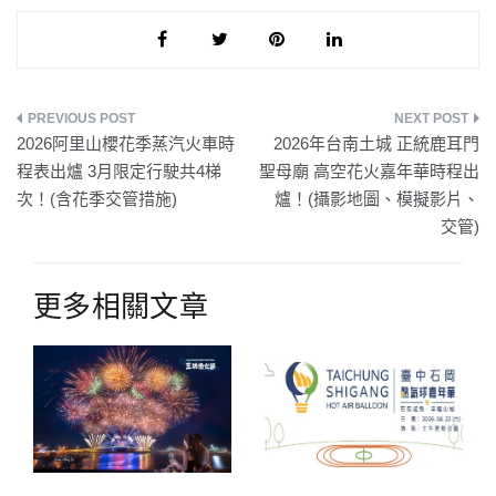
文
2026阿里山櫻花季蒸汽火車時
2026年台南土城 正統鹿耳門
章
程表出爐 3月限定行駛共4梯
聖母廟 高空花火嘉年華時程出
次！(含花季交管措施)
爐！(攝影地圖、模擬影片、
導
交管)
覽
更多相關文章