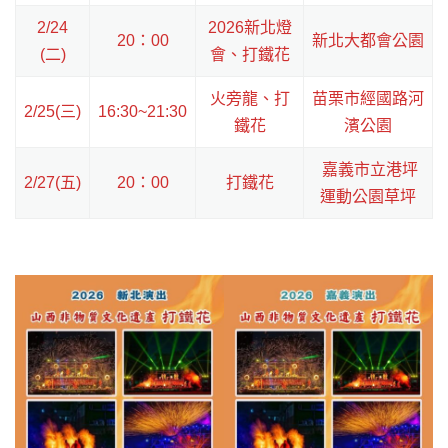
2/24
2026新北燈
20：00
新北大都會公園
(二)
會、打鐵花
火旁龍、打
苗栗市經國路河
2/25(三)
16:30~21:30
鐵花
濱公園
嘉義市立港坪
2/27(五)
20：00
打鐵花
運動公園草坪