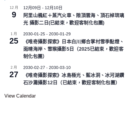
r
e
12月09日
-
12月10日
12 月
9
d
阿里山楓紅＋蒸汽火車、隙頂雲海、頂石棹琉璃
光 攝影二日(已結束，歡迎客制化包團)
2030-01-25
-
2030-01-29
1 月
25
《唯奇攝影探索》日本白川鄉合掌村雪季點燈、
雨晴海岸、雪猴攝影5日（2025已結束，歡迎客
制化包團）
2030-02-27
-
2030-03-10
2 月
27
《唯奇攝影探索》冰島極光、藍冰洞、冰河湖鑽
石沙灘攝影12日（已結束，歡迎客制化包團）
View Calendar