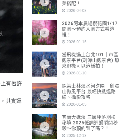
1
美搭配！
2026-04-08
2026阿本農場櫻花園1/17
開園～預約入園方式看這
2
裡！
2026-01-15
當飛機遇上台北101｜市區
觀景平台(劍潭山觀景台) 原
3
來飛機可以這樣拍！
2026-01-10
島上有著許
絕美士林淡水河夕陽｜劍潭
山微風平台 最輕快抵達路
4
線、攝影攻略
旁，其實還
2026-01-05
宜蘭大礁溪 三層坪落羽松
秘境 2025低調迴歸瞬間秒
5
殺～你預約到了嗎？！
2025-12-13