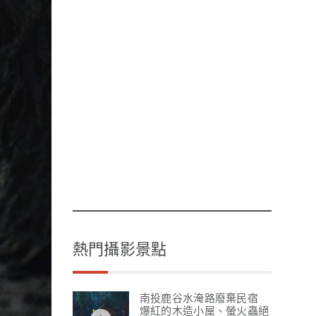
熱門攝影景點
南投鹿谷水淹路廢棄民宿
爆紅的木造小屋、螢火蟲絕