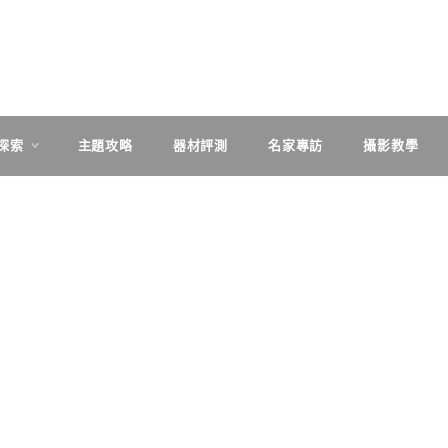
探索
主題攻略
器材評測
名家專訪
攝影教學