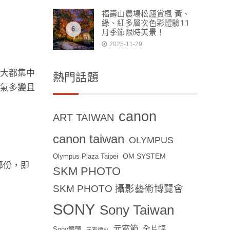
福壽山農場松廬賞楓 黃、
綠、紅多層次色彩體驗11
6
月季節限時美景！
2025-11-29
子大都集中
熱門話題
天氣多變且
canon
ART TAIWAN
canon taiwan
OLYMPUS
OM SYSTEM
Olympus Plaza Taipei
部份，即
SKM PHOTO
SKM PHOTO 攝影藝術博覽會
SONY
Sony Taiwan
元宵節
全片幅
Sony鏡頭
元宵煙火