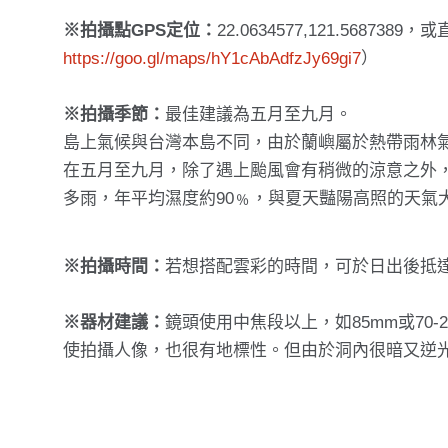
※拍攝點GPS定位：
22.0634577,121.5687
https://goo.gl/maps/hY1cAbAdfzJy69gi7
）
※拍攝季節：
最佳建議為五月至九月。
島上氣候與台灣本島不同，由於蘭嶼屬於熱帶雨林
在五月至九月，除了遇上颱風會有稍微的涼意之外
多雨，年平均濕度約90﹪，與夏天豔陽高照的天氣
※拍攝時間：
若想搭配雲彩的時間，可於日出後抵
※器材建議：
鏡頭使用中焦段以上，如85mm或70
使拍攝人像，也很有地標性。但由於洞內很暗又逆