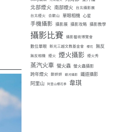
北部煙火
南部煙火
台北攝影展
單眼相機
心星
台北煙火
合歡山
手機攝影
攝影展
攝影攻略
攝影教學
攝影比賽
攝影藝術博覽會
無反
數位單眼
新光三越文教基金會
櫻花
煙火攝影
無反相機
煙火
煙火秀
蒸汽火車
螢火蟲
螢火蟲攝影
跨年煙火
鐵道攝影
鄭妍妍
銀河攝影
韋琪
阿里山
阿里山櫻花季