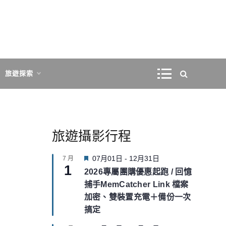
旅遊探索
旅遊攝影行程
F
07月01日
-
12月31日
7 月
1
e
2026專屬團購優惠起跑 / 回憶
a
捕手MemCatcher Link 檔案
t
u
加密、雙裝置充電＋備份一次
r
搞定
e
d