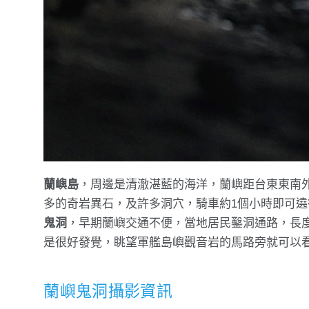
蘭嶼島
，周邊是清澈湛藍的海洋，蘭嶼距台東東南外
多的奇岩異石，及許多洞穴，騎車約1個小時即可遶
鬼洞
，早期蘭嶼交通不便，當地居民鑿洞通路，長度
是很好發覺，眺望軍艦島嶼觀音岩的馬路旁就可以
蘭嶼鬼洞攝影資訊