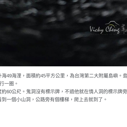
海49海浬，面積約45平方公里，為台灣第二大附屬島嶼。
行一圈。
約60公尺。鬼洞沒有標示牌，不過他就在情人洞的標示牌
看到一個小山洞，公路旁有個樓梯，爬上去就到了。