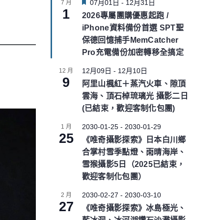
F
07月01日
-
12月31日
7 月
1
e
2026專屬團購優惠起跑 /
a
iPhone資料備份首選 SPT聖
t
u
保德回憶捕手MemCatcher
r
Pro充電備份加密轉移全搞定
e
d
12月09日
-
12月10日
12 月
9
阿里山楓紅＋蒸汽火車、隙頂
雲海、頂石棹琉璃光 攝影二日
(已結束，歡迎客制化包團)
2030-01-25
-
2030-01-29
1 月
25
《唯奇攝影探索》日本白川鄉
合掌村雪季點燈、雨晴海岸、
雪猴攝影5日（2025已結束，
歡迎客制化包團）
2030-02-27
-
2030-03-10
2 月
27
《唯奇攝影探索》冰島極光、