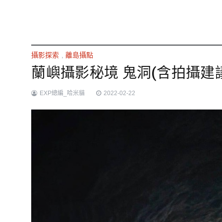
攝影探索
,
離島攝點
蘭嶼攝影秘境 鬼洞(含拍攝建
EXP總編_哈米貓
2022-02-22