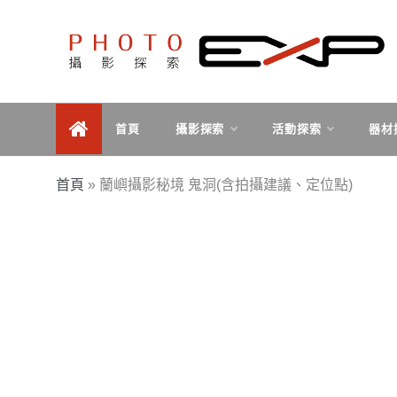
Skip
to
content
探索、學習、體驗、互動，用攝影紀錄旅行，用旅行探
PHOTOEXP攝影探索
索世界。
首頁
攝影探索
活動探索
器材
首頁
»
蘭嶼攝影秘境 鬼洞(含拍攝建議、定位點)