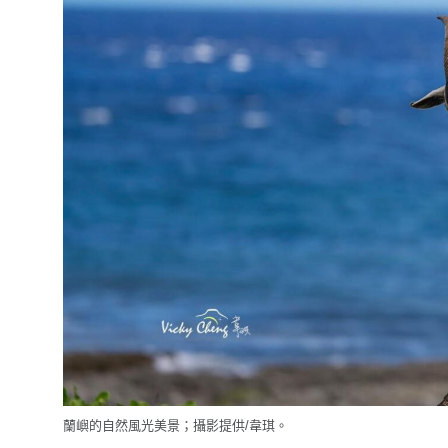
蘭嶼的自然風光美景；攝影提供/韋琪。