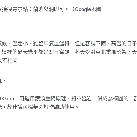
389，或直接搜尋景點：蘭嶼鬼洞即可。（Google地圖
氣候，溫差小，雖整年氣溫溫和，但是容易下雨，高溫的日
，這裡的夏天幾乎都是烈日當頭；冬天受到東北季風影響，
大不相同。
達。
-200mm，可運用鏡頭壓縮原理，將軍鑑岩一併成為構圖的一
光，故建議可攜帶閃燈作輔助使用。