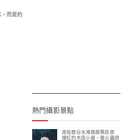
K，而是約
熱門攝影景點
南投鹿谷水淹路廢棄民宿
爆紅的木造小屋、螢火蟲絕