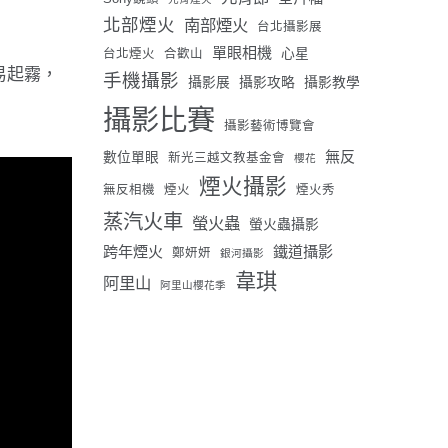
北部煙火
南部煙火
台北攝影展
單眼相機
心星
台北煙火
合歡山
易起霧，
手機攝影
攝影展
攝影攻略
攝影教學
攝影比賽
攝影藝術博覽會
無反
數位單眼
新光三越文教基金會
櫻花
煙火攝影
無反相機
煙火
煙火秀
蒸汽火車
螢火蟲
螢火蟲攝影
跨年煙火
鐵道攝影
鄭妍妍
銀河攝影
韋琪
阿里山
阿里山櫻花季