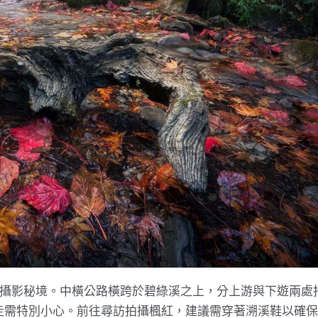
葉攝影秘境。中橫公路橫跨於碧綠溪之上，分上游與下遊兩處
走需特別小心。前往尋訪拍攝楓紅，建議需穿著溯溪鞋以確