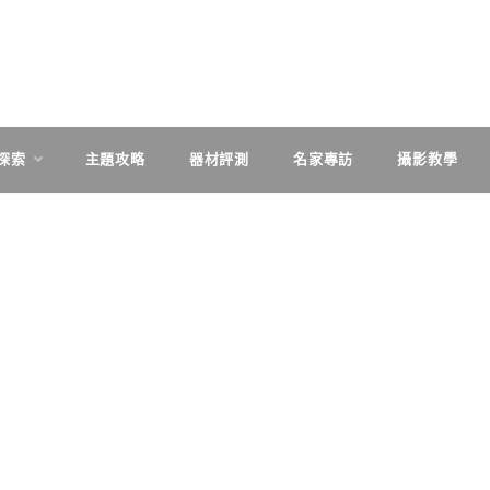
探索
主題攻略
器材評測
名家專訪
攝影教學