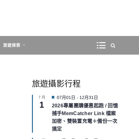
旅遊探索
旅遊攝影行程
F
07月01日
-
12月31日
7 月
1
e
2026專屬團購優惠起跑 / 回憶
a
捕手MemCatcher Link 檔案
t
u
加密、雙裝置充電＋備份一次
r
搞定
e
d