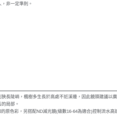
人，非一定準則。
則狹長陡峭，楓樹多生長於高處不近溪邊，因此鏡頭建議以
石的局部。
原色彩，另搭配ND減光鏡(級數16-64為適合)控制流水高