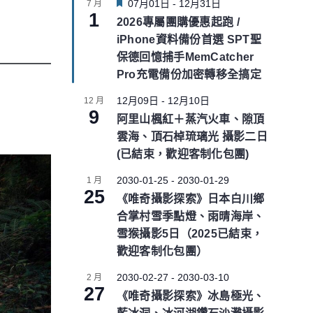
F
07月01日
-
12月31日
7 月
1
e
2026專屬團購優惠起跑 /
a
iPhone資料備份首選 SPT聖
t
u
保德回憶捕手MemCatcher
r
Pro充電備份加密轉移全搞定
e
d
12月09日
-
12月10日
12 月
9
阿里山楓紅＋蒸汽火車、隙頂
雲海、頂石棹琉璃光 攝影二日
(已結束，歡迎客制化包團)
2030-01-25
-
2030-01-29
1 月
25
《唯奇攝影探索》日本白川鄉
合掌村雪季點燈、雨晴海岸、
雪猴攝影5日（2025已結束，
歡迎客制化包團）
2030-02-27
-
2030-03-10
2 月
27
《唯奇攝影探索》冰島極光、