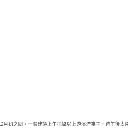
底到12月初之間。一般建議上午拍攝以上游溪流為主，待午後太