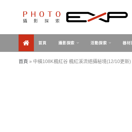
Skip
to
content
探索、學習、體驗、互動，用攝影紀錄旅行，用旅行探
PHOTOEXP攝影探索
索世界。
首頁
攝影探索
活動探索
器材
首頁
»
中橫108K楓紅谷 楓紅溪流絕攝秘境(12/10更新)