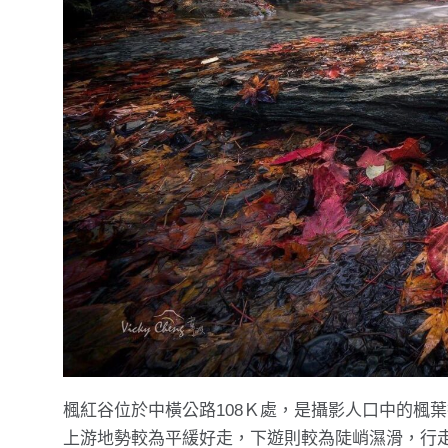
楓紅谷位於中橫公路108Ｋ處，是攝影人口中的楓
上游地勢較為平緩好走，下遊則較為陡峭濕滑，行