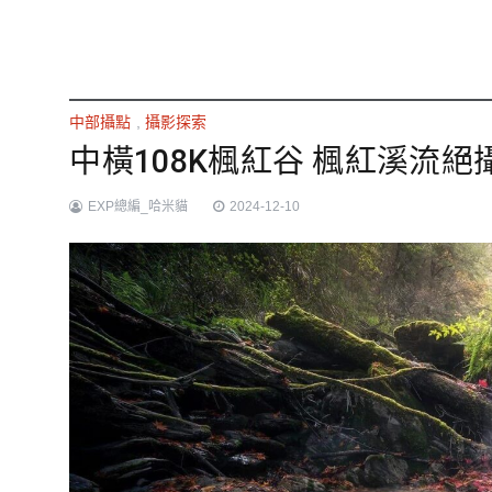
中部攝點
,
攝影探索
中橫108K楓紅谷 楓紅溪流絕攝
EXP總編_哈米貓
2024-12-10