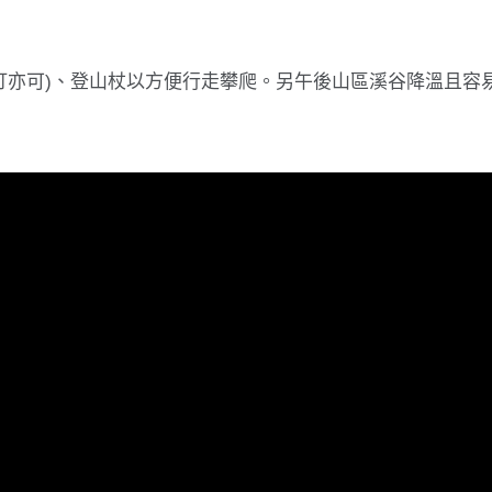
有釘亦可)、登山杖以方便行走攀爬。另午後山區溪谷降溫且容