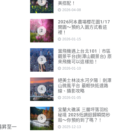
1
美搭配！
2026-04-08
2026阿本農場櫻花園1/17
開園～預約入園方式看這
2
裡！
2026-01-15
當飛機遇上台北101｜市區
觀景平台(劍潭山觀景台) 原
3
來飛機可以這樣拍！
2026-01-10
絕美士林淡水河夕陽｜劍潭
山微風平台 最輕快抵達路
4
線、攝影攻略
2026-01-05
宜蘭大礁溪 三層坪落羽松
秘境 2025低調迴歸瞬間秒
5
殺～你預約到了嗎？！
陽昇至一
2025-12-13