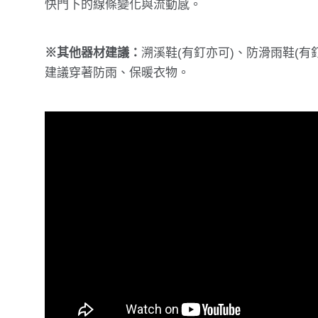
快門下的線條變化與流動感。
※其他器材建議：
溯溪鞋(有釘亦可)、防滑雨鞋(
建議穿著防雨、保暖衣物。