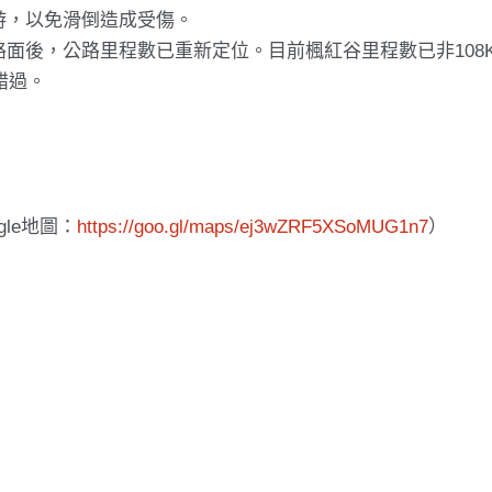
游，以免滑倒造成受傷。
面後，公路里程數已重新定位。目前楓紅谷里程數已非108
錯過。
oogle地圖：
https://goo.gl/maps/ej3wZRF5XSoMUG1n7
）