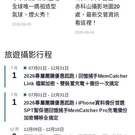
全球唯一媽祖造型
赤科山攝影地圖20
氣球、煙火秀！
處、最新交管資訊
看這裡！
2026-08-05
2026-08-04
旅遊攝影行程
F
07月01日
-
12月31日
7 月
1
e
2026專屬團購優惠起跑 / 回憶捕手MemCatcher
a
Link 檔案加密、雙裝置充電＋備份一次搞定
t
u
F
07月01日
-
12月31日
7 月
r
1
e
e
2026專屬團購優惠起跑 / iPhone資料備份首選
a
d
SPT聖保德回憶捕手MemCatcher Pro充電備份
t
u
加密轉移全搞定
r
e
12月09日
-
12月10日
12 月
d