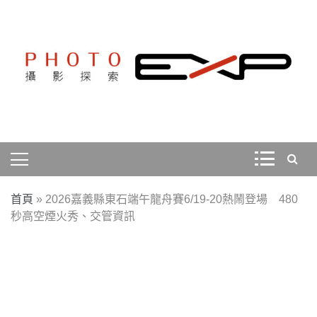
Skip
to
content
探索、學習、體驗、互動，用攝影紀錄旅行，用旅行探索
PHOTOEXP攝影探索
世界。
首頁
»
2026嘉義縣東石端午龍舟賽6/19-20熱鬧登場 480
秒高空煙火秀、交管資訊