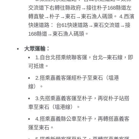
交流道下右轉往縣政府→接往朴子168縣道左
轉直駛→朴子→東石→東石漁人碼頭。 4.西濱
快速道路： 台61快速道路→東石交流道→接
168縣道→東石漁人碼頭。
大眾運輸：
1.自台北搭乘統聯客運，台北─東石線，即
可抵達。
2.搭乘嘉義客運經朴子至東石（塭港
線）。
3.先搭乘嘉義客運至朴子，再從朴子站搭
車至東石（塭港線）。
4.搭乘嘉義縣公車至朴子，再轉搭嘉義客
運至東石。