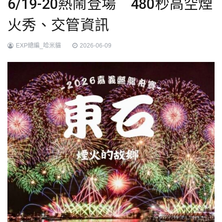
6/19-20熱鬧登場 480秒高空煙
火秀、交管資訊
EXP總編_哈米貓
2026-06-09