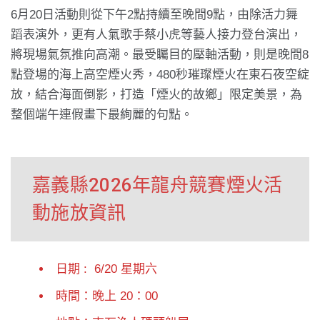
6月20日活動則從下午2點持續至晚間9點，由除活力舞
蹈表演外，更有人氣歌手蔡小虎等藝人接力登台演出，
將現場氣氛推向高潮。最受矚目的壓軸活動，則是晚間8
點登場的海上高空煙火秀，480秒璀璨煙火在東石夜空綻
放，結合海面倒影，打造「煙火的故鄉」限定美景，為
整個端午連假畫下最絢麗的句點。
嘉義縣2026年龍舟競賽煙火活
動施放資訊
日期 : 6/20 星期六
時間：晚上 20：00