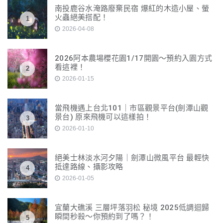
南投鹿谷水淹路廢棄民宿 爆紅的木造小屋、螢
火蟲絕美搭配！
1
2026-04-08
2026阿本農場櫻花園1/17開園～預約入園方式
看這裡！
2
2026-01-15
當飛機遇上台北101｜市區觀景平台(劍潭山觀
景台) 原來飛機可以這樣拍！
3
2026-01-10
絕美士林淡水河夕陽｜劍潭山微風平台 最輕快
抵達路線、攝影攻略
4
2026-01-05
宜蘭大礁溪 三層坪落羽松 秘境 2025低調迴歸
瞬間秒殺～你預約到了嗎？！
5