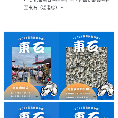
5.搭乘新營客運至朴子，再轉搭嘉義客運
至東石（塭港線）。