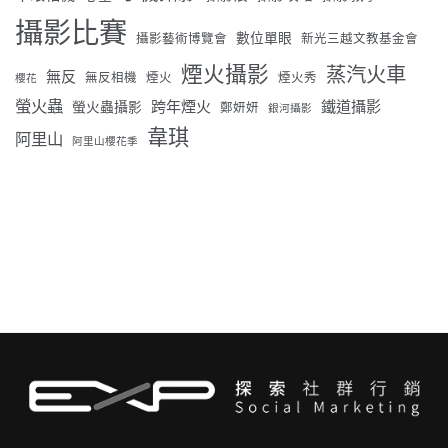
攝影比賽
數位單眼
攝影藝術博覽會
新光三越文教基金會
煙火攝影
蒸汽火車
無反
無反相機
煙火
煙火秀
櫻花
螢火蟲
跨年煙火
鐵道攝影
螢火蟲攝影
鄭妍妍
銀河攝影
韋琪
阿里山
阿里山櫻花季