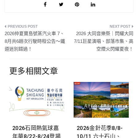
文
2026仲夏寶島號蒸汽火車 7、
2026 大同音樂祭｜閃耀大同
章
8月共6趟次行駛時程公告～鐵
7/11巨星演唱、部落市集、高
道迷別錯過！
空煙火閃耀夏夜！
導
覽
更多相關文章
2026石岡熱氣球嘉
2026金針花季8/8-
年華8/22-8/24登場
10/11 六十石山、