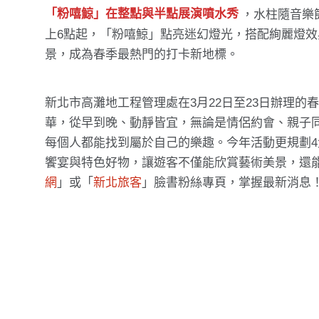
「粉嘻鯨」在整點與半點展演噴水秀
，水柱隨音樂
上6點起，「粉嘻鯨」點亮迷幻燈光，搭配絢麗燈
景，成為春季最熱門的打卡新地標。
新北市高灘地工程管理處在3月22日至23日辦理的
華，從早到晚、動靜皆宜，無論是情侶約會、親子
每個人都能找到屬於自己的樂趣。今年活動更規劃4
饗宴與特色好物，讓遊客不僅能欣賞藝術美景，還
網
」或「
新北旅客
」臉書粉絲專頁，掌握最新消息