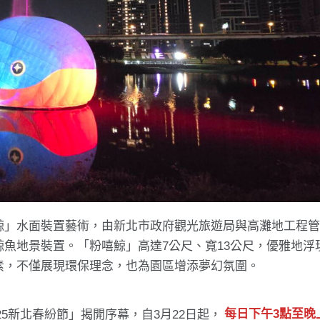
鯨」水面裝置藝術，由新北市政府觀光旅遊局與高灘地工程
魚地景裝置。「粉嘻鯨」高達7公尺、寬13公尺，優雅地浮
素，不僅展現環保理念，也為園區增添夢幻氛圍。
25新北春紛節」揭開序幕，自3月22日起，
每日下午3點至晚