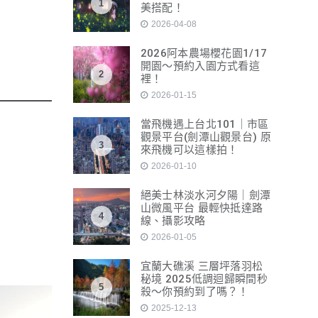
1
美搭配！
2026-04-08
2026阿本農場櫻花園1/17
開園～預約入園方式看這
2
裡！
2026-01-15
當飛機遇上台北101｜市區
觀景平台(劍潭山觀景台) 原
3
來飛機可以這樣拍！
2026-01-10
絕美士林淡水河夕陽｜劍潭
山微風平台 最輕快抵達路
4
線、攝影攻略
2026-01-05
宜蘭大礁溪 三層坪落羽松
秘境 2025低調迴歸瞬間秒
5
殺～你預約到了嗎？！
2025-12-13