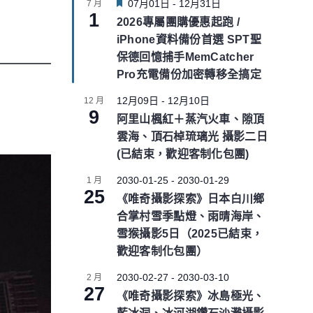
F
07月01日
-
12月31日
7 月
1
e
2026專屬團購優惠起跑 /
a
iPhone資料備份首選 SPT聖
t
u
保德回憶捕手MemCatcher
r
Pro充電備份加密轉移全搞定
e
d
12月09日
-
12月10日
12 月
9
阿里山楓紅＋蒸汽火車、隙頂
雲海、頂石棹琉璃光 攝影二日
(已結束，歡迎客制化包團)
2030-01-25
-
2030-01-29
1 月
25
《唯奇攝影探索》日本白川鄉
合掌村雪季點燈、雨晴海岸、
雪猴攝影5日（2025已結束，
歡迎客制化包團）
2030-02-27
-
2030-03-10
2 月
27
《唯奇攝影探索》冰島極光、