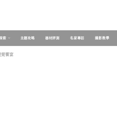
探索
主題攻略
器材評測
名家專訪
攝影教學
視覺饗宴