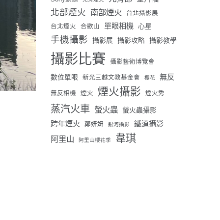
北部煙火
南部煙火
台北攝影展
單眼相機
心星
台北煙火
合歡山
手機攝影
攝影展
攝影攻略
攝影教學
攝影比賽
攝影藝術博覽會
無反
數位單眼
新光三越文教基金會
櫻花
煙火攝影
無反相機
煙火
煙火秀
蒸汽火車
螢火蟲
螢火蟲攝影
跨年煙火
鐵道攝影
鄭妍妍
銀河攝影
韋琪
阿里山
阿里山櫻花季