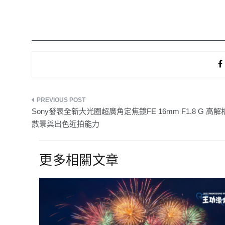
文
Sony發表全新大光圈超廣角定焦鏡FE 16mm F1.8 G 高
章
散景與出色近拍能力
導
更多相關文章
覽