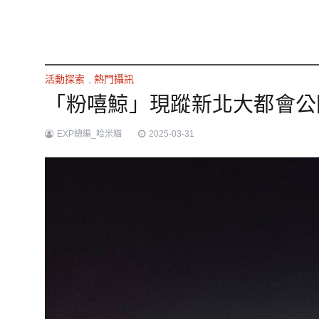
活動探索
,
熱門攝訊
「粉嘻鯨」現蹤新北大都會公
EXP總編_哈米貓
2025-03-31