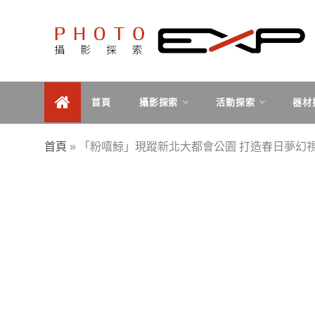
Skip
to
content
探索、學習、體驗、互動，用攝影紀錄旅行，用旅行探
PHOTOEXP攝影探索
索世界。
首頁
攝影探索
活動探索
器材
首頁
»
「粉嘻鯨」現蹤新北大都會公園 打造春日夢幻