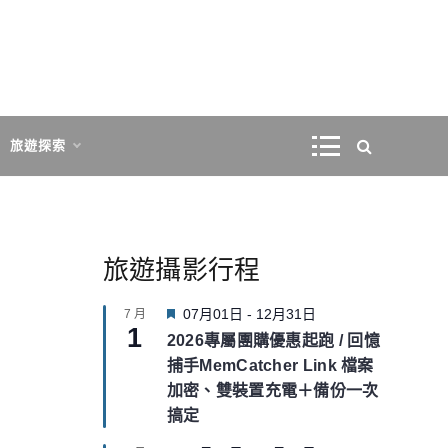
旅遊探索
旅遊攝影行程
F
07月01日
-
12月31日
7 月
1
e
2026專屬團購優惠起跑 / 回憶
a
捕手MemCatcher Link 檔案
t
u
加密、雙裝置充電＋備份一次
r
搞定
e
d