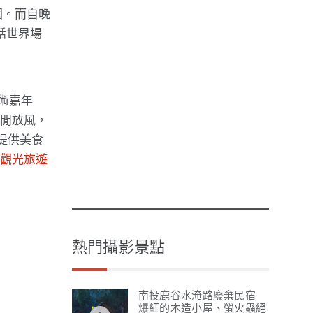
圍。而自晚
話世界場
藝術嘉年
悠閒放風，
提供美食
市觀光旅遊
熱門攝影景點
南投鹿谷水淹路廢棄民宿
爆紅的木造小屋、螢火蟲絕