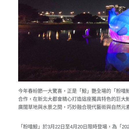
今年春紛節一大驚喜，正是「鯨」艷全場的「粉嘻
合作，在新北大都會精心打造這座獨具特色的巨大鯨
廣闊草地與水景之間，巧妙融合現代藝術與自然元
「粉嘻鯨」於3月22日至4月20日限時登場，為「20