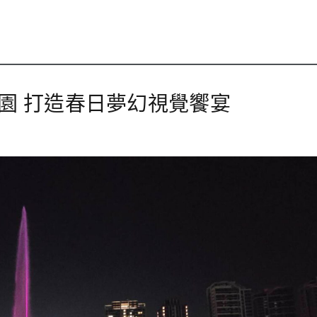
園 打造春日夢幻視覺饗宴