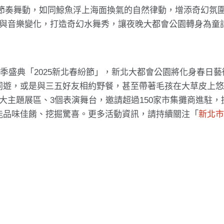
節奏舞動，如同鯨魚浮上海面換氣的自然律動，增添奇幻氛
效與音樂變化，打造奇幻水舞秀，讓夜晚大都會公園轉身為童
春季盛典「2025新北春紛節」，新北大都會公園將化身春日
同遊，或是與三五好友相約野餐，甚至帶著毛孩在大草皮上
大主題展區、3個表演舞台，邀請超過150家市集攤商進駐，
能品味佳餚、挖掘驚喜。更多活動資訊，請持續關注「
新北
！