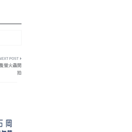
 萬隻螢火蟲開
拍