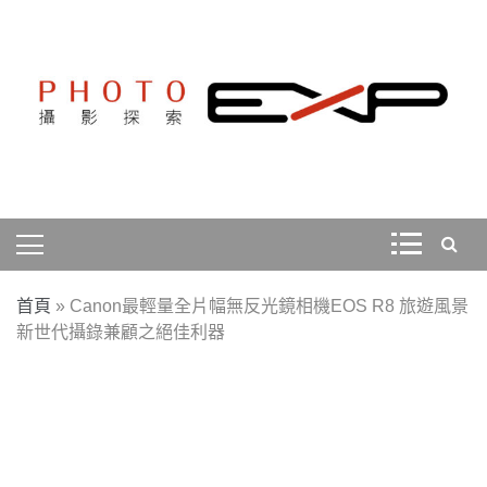
Skip
to
content
探索、學習、體驗、互動，用攝影紀錄旅行，用旅行探索
PHOTOEXP攝影探索
世界。
首頁
»
Canon最輕量全片幅無反光鏡相機EOS R8 旅遊風景
新世代攝錄兼顧之絕佳利器