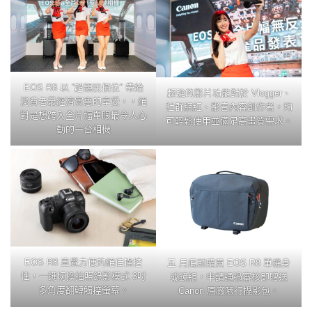
EOS R8 以 ”超親民價位” 帶給
超強的影片功能對於 Vlogger、
消費者最經濟實惠的享受，，絕
社群網紅、影音內容創作者，均
對是想跨入全片幅單眼最令人心
可輕鬆使用並滿足高畫質需求。
動的一台相機
EOS R8 直覺方便的絕佳操控
五 月底前購買 EOS R8 單機身
性，一鍵切換拍照錄影模式 3吋
或鏡組，申請通過審核即贈送
多角度翻轉觸控螢幕。
Canon 原廠隨行攝影包。