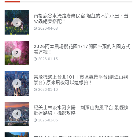
南投鹿谷水淹路廢棄民宿 爆紅的木造小屋、螢
火蟲絕美搭配！
1
2026-04-08
2026阿本農場櫻花園1/17開園～預約入園方式
看這裡！
2
2026-01-15
當飛機遇上台北101｜市區觀景平台(劍潭山觀
景台) 原來飛機可以這樣拍！
3
2026-01-10
絕美士林淡水河夕陽｜劍潭山微風平台 最輕快
抵達路線、攝影攻略
4
2026-01-05