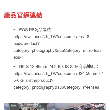
產品官網連結
EOS R8商品連結：
https://tw.canon/zh_TW/consumer/eos-r8-
body/product?
category=photography&subCategory=mirrorless-
eos-r
RF-S 18-45mm f/4.5-6.3 IS STM商品連結：
https://tw.canon/zh_TW/consumer/rf24-50mm-f-4-
5-6-3-is-stm/product?
category=photography&subCategory=rf-lenses