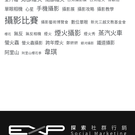
台北攝影展
台北煙火
合歡山
手機攝影
單眼相機
心星
攝影展
攝影攻略
攝影教學
攝影比賽
數位單眼
攝影藝術博覽會
新光三越文教基金會
煙火攝影
蒸汽火車
無反
無反相機
煙火
煙火秀
櫻花
螢火蟲
跨年煙火
鐵道攝影
螢火蟲攝影
鄭妍妍
銀河攝影
韋琪
阿里山
阿里山櫻花季