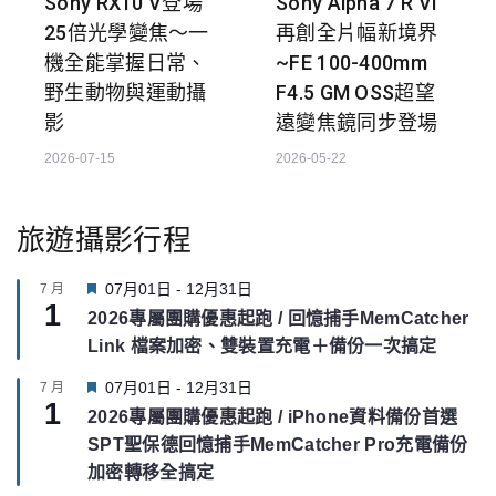
Sony RX10 V登場
Sony Alpha 7 R VI
25倍光學變焦～一
再創全片幅新境界
機全能掌握日常、
~FE 100-400mm
野生動物與運動攝
F4.5 GM OSS超望
影
遠變焦鏡同步登場
2026-07-15
2026-05-22
旅遊攝影行程
F
07月01日
-
12月31日
7 月
1
e
2026專屬團購優惠起跑 / 回憶捕手MemCatcher
a
Link 檔案加密、雙裝置充電＋備份一次搞定
t
u
F
07月01日
-
12月31日
7 月
r
1
e
e
2026專屬團購優惠起跑 / iPhone資料備份首選
a
d
SPT聖保德回憶捕手MemCatcher Pro充電備份
t
u
加密轉移全搞定
r