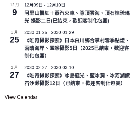
e
12月09日
-
12月10日
12 月
9
d
阿里山楓紅＋蒸汽火車、隙頂雲海、頂石棹琉璃
光 攝影二日(已結束，歡迎客制化包團)
2030-01-25
-
2030-01-29
1 月
25
《唯奇攝影探索》日本白川鄉合掌村雪季點燈、
雨晴海岸、雪猴攝影5日（2025已結束，歡迎客
制化包團）
2030-02-27
-
2030-03-10
2 月
27
《唯奇攝影探索》冰島極光、藍冰洞、冰河湖鑽
石沙灘攝影12日（已結束，歡迎客制化包團）
View Calendar