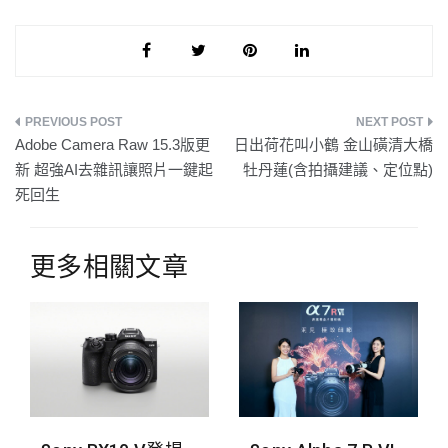
文
Adobe Camera Raw 15.3版更
日出荷花叫小鶴 金山磺清大橋
章
新 超強AI去雜訊讓照片一鍵起
牡丹蓮(含拍攝建議、定位點)
死回生
導
覽
更多相關文章