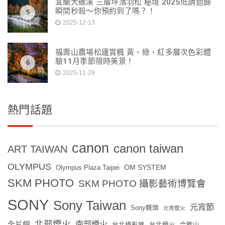
宜蘭大礁溪 三層坪落羽松 秘境 2025低調迴歸
瞬間秒殺～你預約到了嗎？！
5
2025-12-13
福壽山農場松廬賞楓 黃、綠、紅多層次色彩體
驗11月季節限時美景！
6
2025-11-29
熱門話題
canon
canon taiwan
ART TAIWAN
OLYMPUS
OM SYSTEM
Olympus Plaza Taipei
SKM PHOTO
SKM PHOTO 攝影藝術博覽會
SONY
Sony Taiwan
元宵節
Sony鏡頭
元宵煙火
北部煙火
南部煙火
全片幅