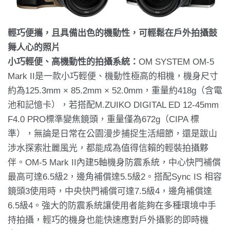
輕巧便攜，且具備出色的機動性，可輕鬆在戶外拍攝鼓
舞人心的照片
小巧輕便、高機動性的拍攝系統：
OM SYSTEM OM-5
Mark II是一款小巧輕便、機動性極高的相機，機身尺寸
約為125.3mm × 85.2mm × 52.0mm，重量約418g（含電
池和記憶卡），若搭配M.ZUIKO DIGITAL ED 12-45mm
F4.0 PRO標準變焦鏡頭，重量僅為672g（CIPA 標
準），無論是日常在公園漫步捕捉生活細節，還是跋山
涉水探索壯麗風光，都能成為值得信賴的輕裝拍攝夥
伴。OM-5 Mark II內建5軸機身防震系統，中心快門補償
最高可達6.5級2，邊角補償達5.5級2。搭配Sync IS 相容
鏡頭3使用時，中央快門補償可達7.5級4，邊角補償達
6.5級4。強大的防震系統讓使用者能夠在多種環境中手
持拍攝，輕巧的機身也能快速應對戶外攝影的即時機