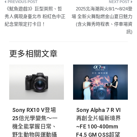
文
《魷魚遊戲3》巨型英熙、哲
2025北海潮與火8/1～8/24登
章
秀人偶現身臺北市 粉紅色中正
場 全新火舞點燃金山夏日魅力
紀念堂限定打卡日！
(含火舞秀時程表、停車場資
導
訊)
覽
更多相關文章
Sony RX10 V登場
Sony Alpha 7 R VI
25倍光學變焦～一
再創全片幅新境界
機全能掌握日常、
~FE 100-400mm
野生動物與運動攝
F4.5 GM OSS超望