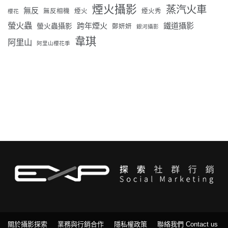
煙火攝影
蒸汽火車
無反
無反相機
煙火
煙火秀
櫻花
螢火蟲
跨年煙火
鐵道攝影
螢火蟲攝影
鄭妍妍
銀河攝影
韋琪
阿里山
阿里山櫻花季
關於攝影探索
業務與行銷合作
隱私權政策
聯絡我們 Contact us