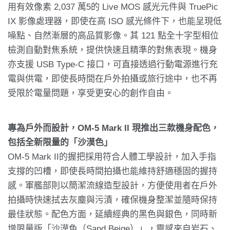
用有效像素 2,037 萬5的 Live MOS 感光元件與 TruePic
IX 影像處理器，即使在高 ISO 感光條件下，也能呈現低
噪點、自然漸層的高品質影像。其 121 點全十字型相位
檢測自動對焦系統，提供快速且精準的對焦表現。機身
亦支援 USB Type-C 接口，可直接透過行動電源進行充
電與供電，即使長時間在戶外拍攝或旅行途中，也不再
受限於電量問題，享受更安心的創作自由。
專為戶外而設計，OM-5 Mark II 現推出三款機身配色，
包括全新限量的「沙漠色」
OM-5 Mark II的握把採用符合人體工學設計，加入手指
支撐的凹槽，即使長時間拍攝也能維持舒適穩固的握持
感。軍艦部則以簡潔流線造型設計，方便使用者在戶外
拍攝時快速拭去灰塵與污漬，確保機身整潔並隨時保持
最佳狀態。配色方面，延續經典的黑色與銀色，同時新
增限量版「沙漠色（Sand Beige）」，靈感來自岩石、