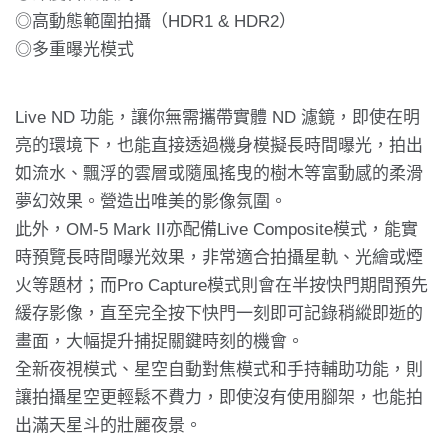
◎高動態範圍拍攝（HDR1 & HDR2）
◎多重曝光模式
Live ND 功能，讓你無需攜帶實體 ND 濾鏡，即使在明
亮的環境下，也能直接透過機身模擬長時間曝光，拍出
如流水、飄浮的雲層或隨風搖曳的樹木等富動感的柔滑
夢幻效果。營造出唯美的影像氛圍。
此外，OM-5 Mark II亦配備Live Composite模式，能實
時預覽長時間曝光效果，非常適合拍攝星軌、光繪或煙
火等題材；而Pro Capture模式則會在半按快門期間預先
緩存影像，直至完全按下快門一刻即可記錄稍縱即逝的
畫面，大幅提升捕捉關鍵時刻的機會。
全新夜視模式、星空自動對焦模式和手持輔助功能，則
讓拍攝星空更輕鬆不費力，即使沒有使用腳架，也能拍
出滿天星斗的壯麗夜景。