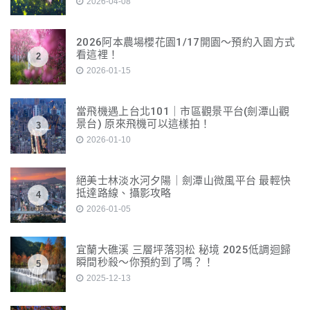
2026-04-08
2026阿本農場櫻花園1/17開園～預約入園方式
看這裡！
2
2026-01-15
當飛機遇上台北101｜市區觀景平台(劍潭山觀
景台) 原來飛機可以這樣拍！
3
2026-01-10
絕美士林淡水河夕陽｜劍潭山微風平台 最輕快
抵達路線、攝影攻略
4
2026-01-05
宜蘭大礁溪 三層坪落羽松 秘境 2025低調迴歸
瞬間秒殺～你預約到了嗎？！
5
2025-12-13