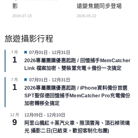
影
遠變焦鏡同步登場
2026-07-15
2026-05-22
旅遊攝影行程
F
07月01日
-
12月31日
7 月
1
e
2026專屬團購優惠起跑 / 回憶捕手MemCatcher
a
Link 檔案加密、雙裝置充電＋備份一次搞定
t
u
F
07月01日
-
12月31日
7 月
r
1
e
e
2026專屬團購優惠起跑 / iPhone資料備份首選
a
d
SPT聖保德回憶捕手MemCatcher Pro充電備份
t
u
加密轉移全搞定
r
e
12月09日
-
12月10日
12 月
9
d
阿里山楓紅＋蒸汽火車、隙頂雲海、頂石棹琉璃
光 攝影二日(已結束，歡迎客制化包團)