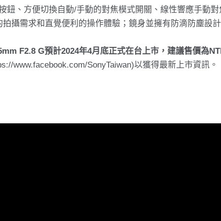
義的對焦鎖定按鈕、方便切換⾃動/⼿動的對焦模式開關、線性響應手動
的拍攝需求和直覺便利的操作體驗；鏡身並擁有防滴防塵設計
5mm F2.8 G預計2024年4月底正式在台上市，建議售價為NTD$
s://www.facebook.com/SonyTaiwan)以獲得最新上市資訊。