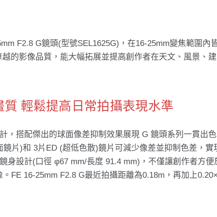
mm F2.8 G鏡頭(型號SEL1625G)，在16-25mm變焦範圍
和卓越的影像品質，能大幅拓展並提高創作者在天文、風景、
質 輕鬆提高日常拍攝表現水準
形光圈葉片設計，搭配傑出的球⾯像差抑制效果展現 G 鏡頭系列一貫出
面鏡片)和 3片ED (超低色散)鏡片可減少像差並抑制色差，
計(口徑 φ67 mm/長度 91.4 mm)，不僅讓創作者方
6-25mm F2.8 G最近拍攝距離為0.18m，再加上0.20