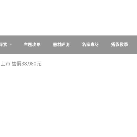
探索
主題攻略
器材評測
名家專訪
攝影教學
月上市 售價38,980元