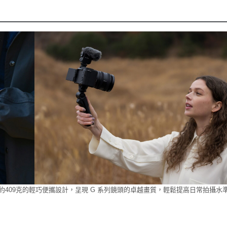
G鏡頭，以僅約409克的輕巧便攜設計，呈現 G 系列鏡頭的卓越畫質，輕鬆提高日常拍攝水