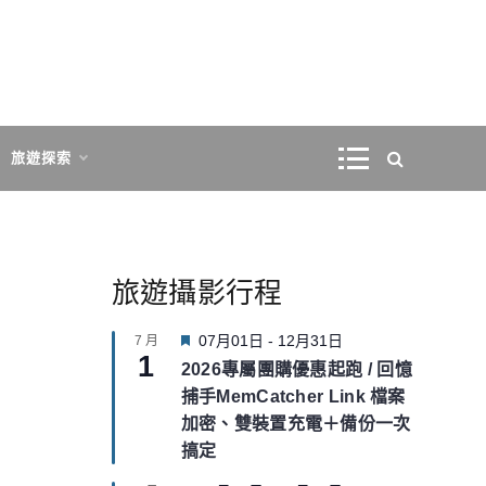
旅遊探索
旅遊攝影行程
F
07月01日
-
12月31日
7 月
1
e
2026專屬團購優惠起跑 / 回憶
a
捕手MemCatcher Link 檔案
t
u
加密、雙裝置充電＋備份一次
r
搞定
e
d