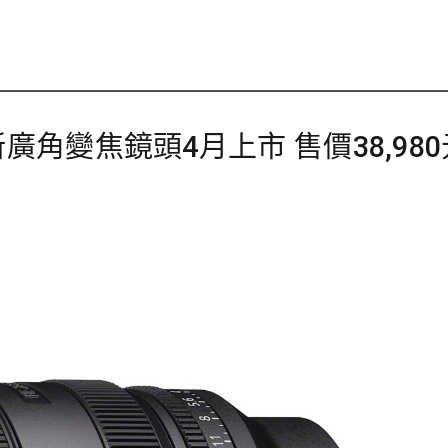
8 G全新廣角變焦鏡頭4月上市 售價38,98