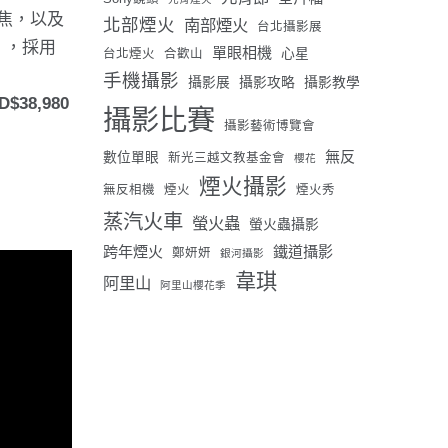
對焦，以及
北部煙火
南部煙火
台北攝影展
 ，採用
單眼相機
心星
台北煙火
合歡山
手機攝影
攝影展
攝影攻略
攝影教學
38,980
攝影比賽
攝影藝術博覽會
無反
數位單眼
新光三越文教基金會
櫻花
煙火攝影
無反相機
煙火
煙火秀
蒸汽火車
螢火蟲
螢火蟲攝影
跨年煙火
鐵道攝影
鄭妍妍
銀河攝影
韋琪
阿里山
阿里山櫻花季