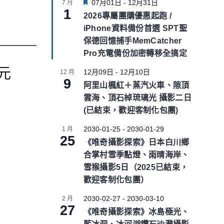
F
07月01日
-
12月31日
7 月
1
e
2026專屬團購優惠起跑 /
a
iPhone資料備份首選 SPT聖
t
u
保德回憶捕手MemCatcher
r
Pro充電備份加密轉移全搞定
e
d
0元
12月09日
-
12月10日
12 月
9
阿里山楓紅＋蒸汽火車、隙頂
雲海、頂石棹琉璃光 攝影二日
(已結束，歡迎客制化包團)
2030-01-25
-
2030-01-29
1 月
25
《唯奇攝影探索》日本白川鄉
合掌村雪季點燈、雨晴海岸、
雪猴攝影5日（2025已結束，
歡迎客制化包團）
2030-02-27
-
2030-03-10
2 月
27
《唯奇攝影探索》冰島極光、