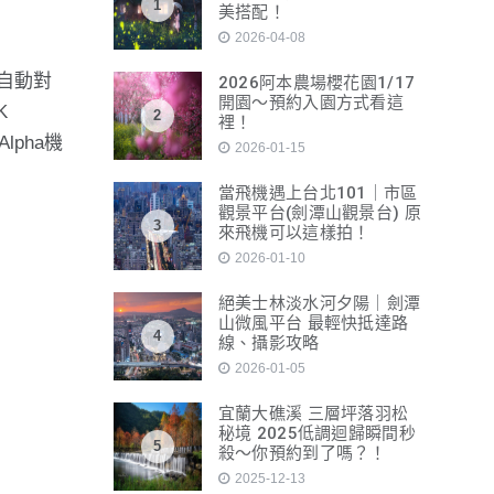
1
美搭配！
2026-04-08
的自動對
2026阿本農場櫻花園1/17
開園～預約入園方式看這
K
2
裡！
lpha機
2026-01-15
當飛機遇上台北101｜市區
觀景平台(劍潭山觀景台) 原
3
來飛機可以這樣拍！
2026-01-10
絕美士林淡水河夕陽｜劍潭
山微風平台 最輕快抵達路
4
線、攝影攻略
2026-01-05
宜蘭大礁溪 三層坪落羽松
秘境 2025低調迴歸瞬間秒
5
殺～你預約到了嗎？！
2025-12-13