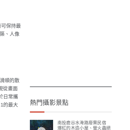
內皆可保持最
建築、人像
色滑順的散
實現從畫面
便於日常攜
熱門攝影景點
×1的最大
南投鹿谷水淹路廢棄民宿
爆紅的木造小屋、螢火蟲絕