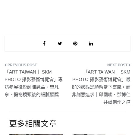
文
「ART TAIWAN｜ SKM
「ART TAIWAN｜ SKM
章
PHOTO 攝影藝術博覽會」專
PHOTO 攝影藝術博覽會」最
訪參展攝影師陳詠華、曾凡
好的狀態是順應當下靈感，而
導
寧，揭祕鏡頭後的細膩醞釀
非刻意追求｜邱國峻、鄧博仁
覽
共談創作之道
更多相關文章