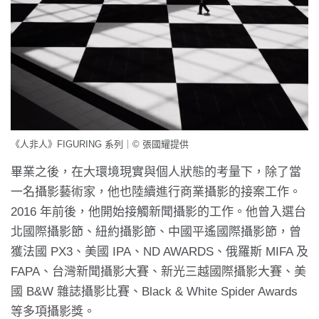
《人非人》FIGURING 系列｜© 張國耀提供
畢業之後，在大環境現實與個人狀態的考量下，除了當
一名攝影藝術家，他也陸續進行商業攝影的接案工作。
2016 年前後，他開始接觸新聞攝影的工作。他曾入選台
北國際攝影節、紐約攝影節、中國平遙國際攝影節，曾
獲法國 PX3、美國 IPA、ND AWARDS、俄羅斯 MIFA 及
FAPA、台灣新聞攝影大賽、新光三越國際攝影大賽、美
國 B&W 雜誌攝影比賽、Black & White Spider Awards
等多項攝影獎。