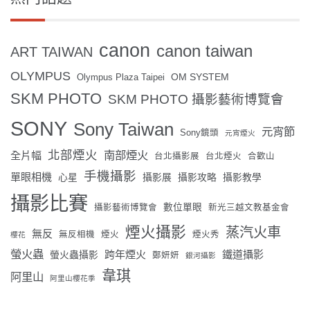
canon
canon taiwan
ART TAIWAN
OLYMPUS
OM SYSTEM
Olympus Plaza Taipei
SKM PHOTO
SKM PHOTO 攝影藝術博覽會
SONY
Sony Taiwan
元宵節
Sony鏡頭
元宵煙火
北部煙火
南部煙火
全片幅
台北攝影展
台北煙火
合歡山
手機攝影
單眼相機
心星
攝影展
攝影攻略
攝影教學
攝影比賽
數位單眼
攝影藝術博覽會
新光三越文教基金會
煙火攝影
蒸汽火車
無反
無反相機
煙火
煙火秀
櫻花
螢火蟲
跨年煙火
鐵道攝影
螢火蟲攝影
鄭妍妍
銀河攝影
韋琪
阿里山
阿里山櫻花季