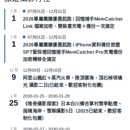
F
07月01日
-
12月31日
7 月
1
e
2026專屬團購優惠起跑 / 回憶捕手MemCatcher
a
Link 檔案加密、雙裝置充電＋備份一次搞定
t
u
F
07月01日
-
12月31日
7 月
r
1
e
e
2026專屬團購優惠起跑 / iPhone資料備份首選
a
d
SPT聖保德回憶捕手MemCatcher Pro充電備份
t
u
加密轉移全搞定
r
e
12月09日
-
12月10日
12 月
9
d
阿里山楓紅＋蒸汽火車、隙頂雲海、頂石棹琉璃
光 攝影二日(已結束，歡迎客制化包團)
2030-01-25
-
2030-01-29
1 月
25
《唯奇攝影探索》日本白川鄉合掌村雪季點燈、
雨晴海岸、雪猴攝影5日（2025已結束，歡迎客
制化包團）
2030-02-27
-
2030-03-10
2 月