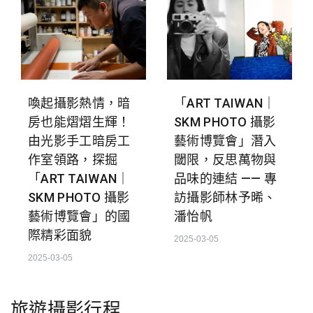
喚起攝影熱情，暗
「ART TAIWAN｜
房也能熠熠生輝！
SKM PHOTO 攝影
由光影手工暗房工
藝術博覽會」潛入
作室領路，探掘
閾限，反思萬物與
「ART TAIWAN｜
品味的連結 —— 專
SKM PHOTO 攝影
訪攝影師林予晞、
藝術博覽會」的國
潘怡帆
際精彩面貌
2025-03-05
2025-03-05
旅遊攝影行程