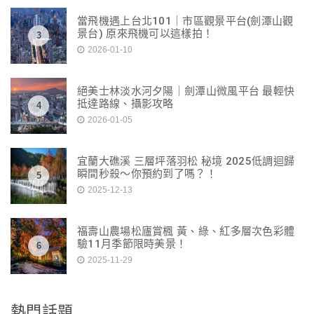
當飛機遇上台北101｜市區觀景平台(劍潭山觀
景台) 原來飛機可以這樣拍！
3
2026-01-10
絕美士林淡水河夕陽｜劍潭山微風平台 最輕快
抵達路線、攝影攻略
4
2026-01-05
宜蘭大礁溪 三層坪落羽松 秘境 2025低調迴歸
瞬間秒殺～你預約到了嗎？！
5
2025-12-13
福壽山農場松廬賞楓 黃、綠、紅多層次色彩體
驗11月季節限時美景！
6
2025-11-29
熱門話題