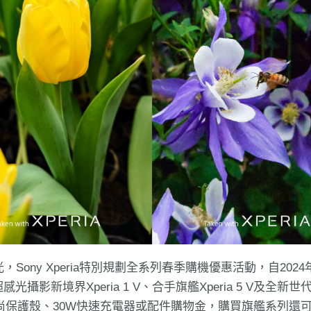
ny Xperia特別規劃全系列春季購機優惠活動，自2024
光攝影新境界Xperia 1 V、合手旗艦Xperia 5 V及全新
立式時尚保護殼、30W快速充電器或配件購物金，購買旗艦系列還