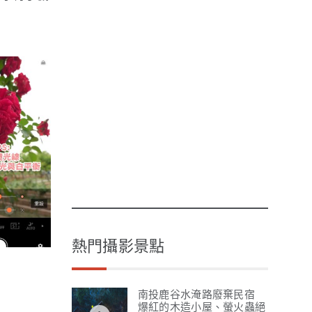
熱門攝影景點
南投鹿谷水淹路廢棄民宿
爆紅的木造小屋、螢火蟲絕