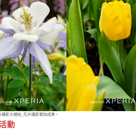
a花卉攝影大補帖_花卉攝影實拍成果。
惠活動