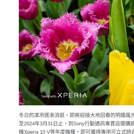
冬日的凜冽逐漸消退，即將迎接大地回春的明媚風光，So
至2024年3月31日止，到Sony行動通訊專賣店選購超感
機Xperia 10 V等年度機種，即可獲得專用可