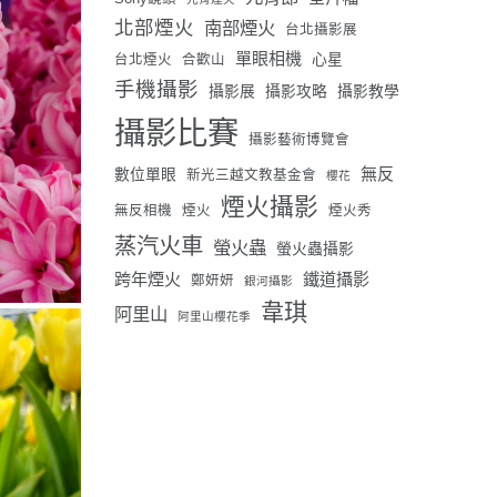
北部煙火
南部煙火
台北攝影展
單眼相機
心星
台北煙火
合歡山
手機攝影
攝影展
攝影攻略
攝影教學
攝影比賽
攝影藝術博覽會
無反
數位單眼
新光三越文教基金會
櫻花
煙火攝影
無反相機
煙火
煙火秀
蒸汽火車
螢火蟲
螢火蟲攝影
跨年煙火
鐵道攝影
鄭妍妍
銀河攝影
韋琪
阿里山
阿里山櫻花季