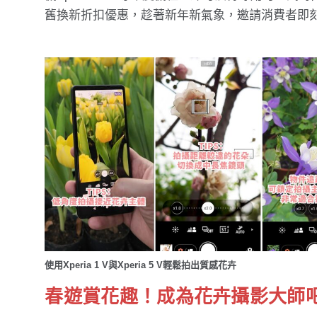
舊換新折扣優惠，趁著新年新氣象，邀請消費者即刻入
使用Xperia 1 V與Xperia 5 V輕鬆拍出質感花卉
春遊賞花趣！成為花卉攝影大師