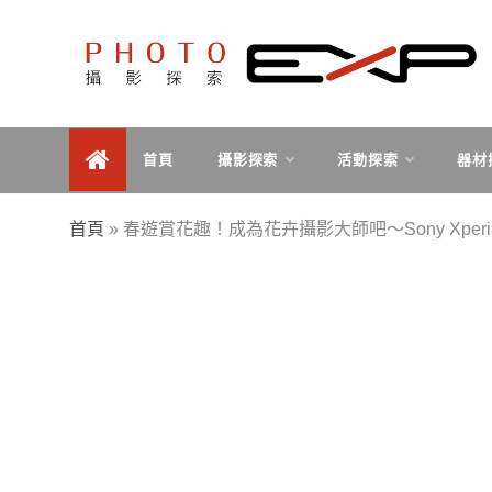
Skip
to
content
探索、學習、體驗、互動，用攝影紀錄旅行，用旅行探
PHOTOEXP攝影探索
索世界。
首頁
攝影探索
活動探索
器材
首頁
»
春遊賞花趣！成為花卉攝影大師吧～Sony Xpe