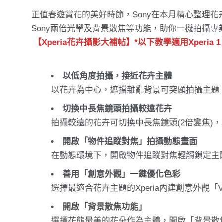
正值春遊賞花的美好時節，Sony在本月精心整理花
Sony兩倍光學及背景散焦等功能，助你一機拍攝
【Xperia花卉攝影大補帖】*以下教學適用Xperia 1 V及
以低角度拍攝，接近花卉主體
以花卉為中心，遮擋雜亂背景可突顯拍攝主題
切換中長焦鏡頭拍攝較遠花卉
拍攝較遠的花卉可切換中長焦鏡頭(2倍變焦)
開啟「物件追蹤對焦」拍攝動態畫面
在動態環境下，開啟物件追蹤對焦輕觸鎖定主
善用「創意外觀」一鍵優化色彩
選擇最適合花卉主題的Xperia內建創意外
開啟「背景散焦功能」
選擇花態最美的花朵作為主體，開啟「背景散