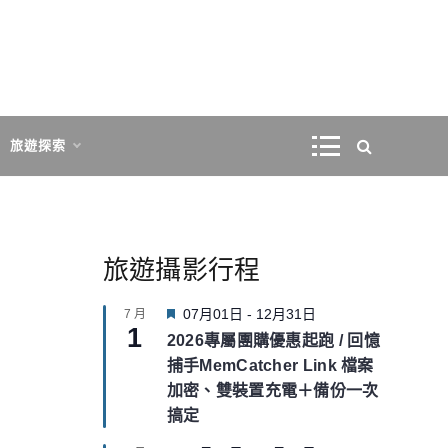
旅遊探索
旅遊攝影行程
F
07月01日
-
12月31日
7 月
1
e
2026專屬團購優惠起跑 / 回憶
a
捕手MemCatcher Link 檔案
t
u
加密、雙裝置充電＋備份一次
r
搞定
e
d