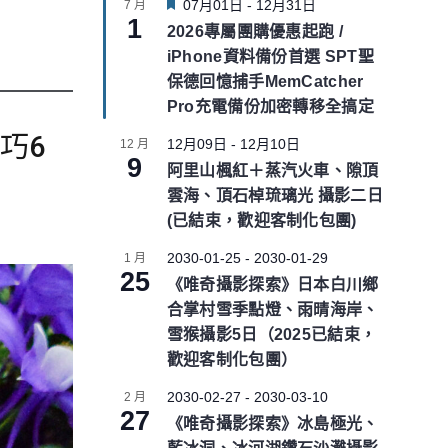
F
07月01日
-
12月31日
7 月
1
e
2026專屬團購優惠起跑 /
a
iPhone資料備份首選 SPT聖
t
u
保德回憶捕手MemCatcher
r
Pro充電備份加密轉移全搞定
e
d
巧6
12月09日
-
12月10日
12 月
9
阿里山楓紅＋蒸汽火車、隙頂
雲海、頂石棹琉璃光 攝影二日
(已結束，歡迎客制化包團)
2030-01-25
-
2030-01-29
1 月
25
《唯奇攝影探索》日本白川鄉
合掌村雪季點燈、雨晴海岸、
雪猴攝影5日（2025已結束，
歡迎客制化包團）
2030-02-27
-
2030-03-10
2 月
27
《唯奇攝影探索》冰島極光、