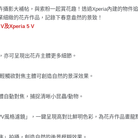
卉攝影大補帖，與索粉一起賞花趣！透過Xperia內建的物件
專業細緻的花卉作品，記錄下春意盎然的景致！
Xperia 5 V
，亦可呈現出花卉主體更多細節。
，輕觸欲對焦主體可創造自然的景深效果。
體自動對焦，捕捉清晰小昆蟲/動物。
觀「VV風格濾鏡」，一鍵呈現高對比鮮明色彩，為花卉作品畫龍
焦」拍攝，創造自然的後景模糊效果。