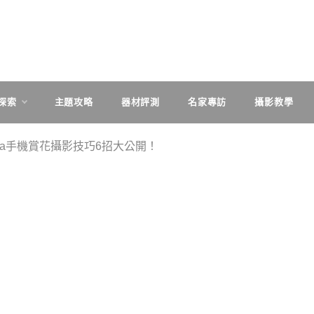
探索
主題攻略
器材評測
名家專訪
攝影教學
ria手機賞花攝影技巧6招大公開！