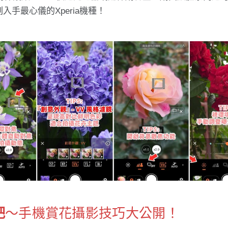
手最心儀的Xperia機種！
吧
～手機賞花攝影技巧大公開！