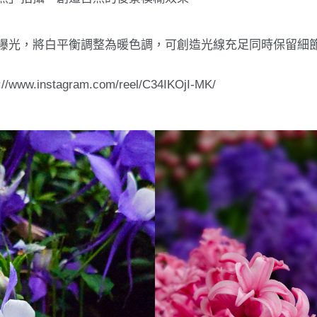
曝光，將白平衡調整為暖色調，可創造光線充足同時保留細
s://www.instagram.com/reel/C34IKOjI-MK/