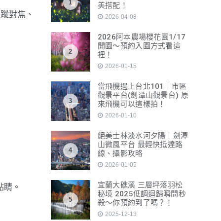
1
美搭配！
追蹤對焦、
2026-04-08
2026阿本農場櫻花園1/17
開園～預約入園方式看這
2
裡！
2026-01-15
當飛機遇上台北101｜市區
觀景平台(劍潭山觀景台) 原
3
來飛機可以這樣拍！
2026-01-10
絕美士林淡水河夕陽｜劍潭
山微風平台 最輕快抵達路
4
線、攝影攻略
2026-01-05
宜蘭大礁溪 三層坪落羽松
點睛。
秘境 2025低調迴歸瞬間秒
5
殺～你預約到了嗎？！
2025-12-13