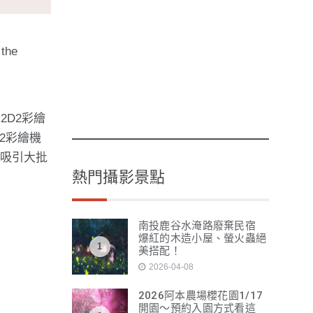
the
2D2彩繪
2彩繪機
將吸引大批
熱門攝影景點
南投鹿谷水淹路廢棄民宿
爆紅的木造小屋、螢火蟲絕
1
美搭配！
2026-04-08
2026阿本農場櫻花園1/17
開園～預約入園方式看這