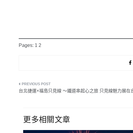
Pages:
1
2
文
台北捷運×福島只見線 ～鐵道串起心之旅 只見線魅力展在
章
導
更多相關文章
覽