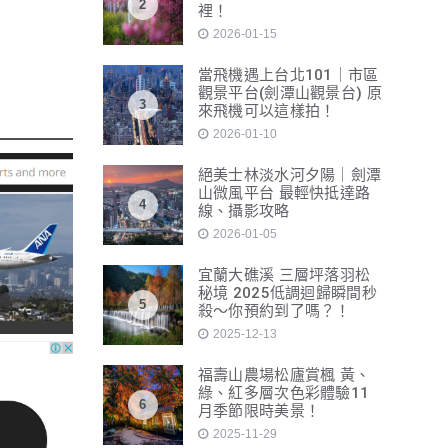
2
裡！
2026-01-15
當飛機遇上台北101｜市區
觀景平台(劍潭山觀景台) 原
3
來飛機可以這樣拍！
2026-01-10
絕美士林淡水河夕陽｜劍潭
山微風平台 最輕快抵達路
4
線、攝影攻略
2026-01-05
宜蘭大礁溪 三層坪落羽松
秘境 2025低調迴歸瞬間秒
5
殺～你預約到了嗎？！
2025-12-13
福壽山農場松廬賞楓 黃、
綠、紅多層次色彩體驗11
6
月季節限時美景！
2025-11-29