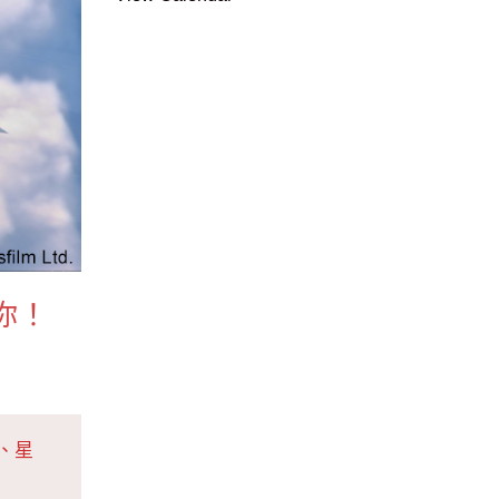
你！
、星