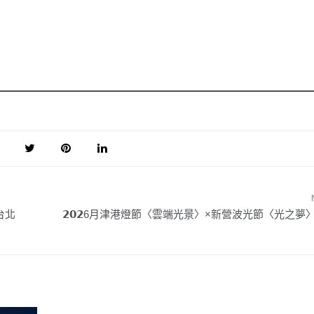
台北
𝟮𝟬𝟮6月津港燈節〈雲端光景〉×新營波光節〈光之夢〉2