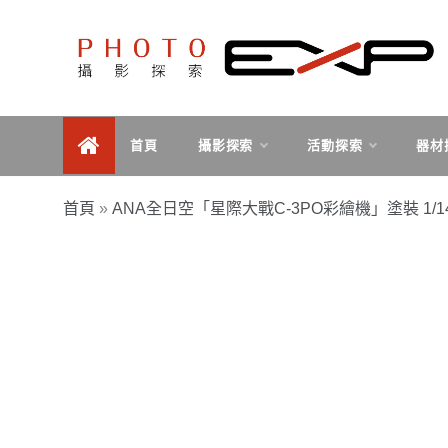
Skip
to
content
探索、學習、體驗、互動，用攝影紀錄旅行，用旅行探
PHOTOEXP攝影探索
索世界。
首頁
攝影探索
活動探索
器材
首頁
»
ANA全日空「星際大戰C-3PO彩繪機」塗裝 1