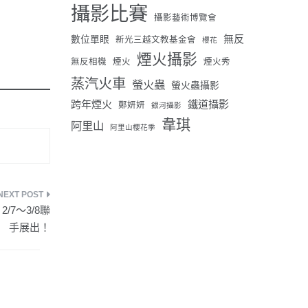
攝影比賽
攝影藝術博覽會
無反
數位單眼
新光三越文教基金會
櫻花
煙火攝影
無反相機
煙火
煙火秀
蒸汽火車
螢火蟲
螢火蟲攝影
跨年煙火
鐵道攝影
鄭妍妍
銀河攝影
韋琪
阿里山
阿里山櫻花季
/7～3/8聯
手展出！