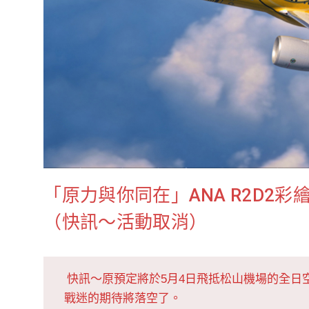
「原力與你同在」ANA R2D2
（快訊～活動取消）
快訊～原預定將於5月4日飛抵松山機場的全日空
戰迷的期待將落空了。