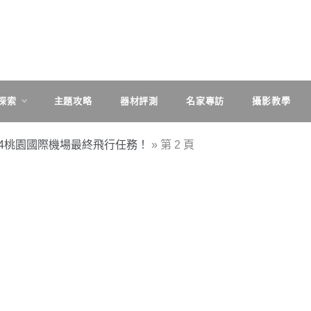
探索
主題攻略
器材評測
名家專訪
攝影教學
/14桃園國際機場最終飛行任務！
»
第 2 頁