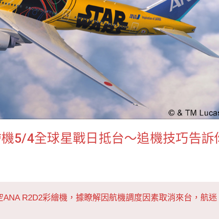
彩繪機5/4全球星戰日抵台～追機技巧告訴
ANA R2D2彩繪機，據瞭解因航機調度因素取消來台，航迷