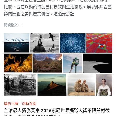
比賽，旨在以鏡頭捕捉農村景致與生活風貌，展現龍井區豐
饒的田園之美與農業價值。透過光影記
閱讀全文
攝影比賽
,
活動探索
全球最大攝影賽事 2026索尼世界攝影大獎不限器材徵