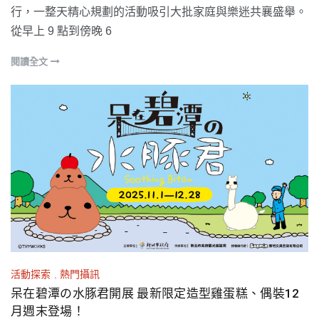
行，一整天精心規劃的活動吸引大批家庭與樂迷共襄盛舉。
從早上 9 點到傍晚 6
閱讀全文
活動探索
,
熱門攝訊
呆在碧潭の水豚君開展 最新限定造型雞蛋糕、偶裝12
月週末登場！