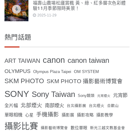
福壽山農場松廬賞楓 黃、綠、紅多層次色彩體
驗11月季節限時美景！
6
2025-11-29
熱門話題
canon
canon taiwan
ART TAIWAN
OLYMPUS
OM SYSTEM
Olympus Plaza Taipei
SKM PHOTO
SKM PHOTO 攝影藝術博覽會
SONY
Sony Taiwan
元宵節
Sony鏡頭
元宵煙火
北部煙火
南部煙火
全片幅
台北攝影展
台北煙火
合歡山
手機攝影
單眼相機
心星
攝影展
攝影攻略
攝影教學
攝影比賽
數位單眼
攝影藝術博覽會
新光三越文教基金會