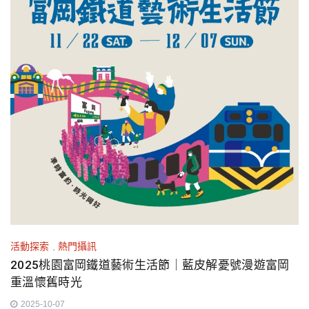
活動探索
,
熱門攝訊
2025​桃園富岡鐵道藝術生活節｜藍皮解憂號漫遊富岡
重溫懷舊時光
2025-10-07