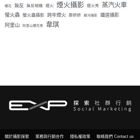
煙火攝影
蒸汽火車
無反
無反相機
煙火
煙火秀
櫻花
螢火蟲
跨年煙火
鐵道攝影
螢火蟲攝影
鄭妍妍
銀河攝影
韋琪
阿里山
阿里山櫻花季
關於攝影探索
業務與行銷合作
隱私權政策
聯絡我們 Contact us