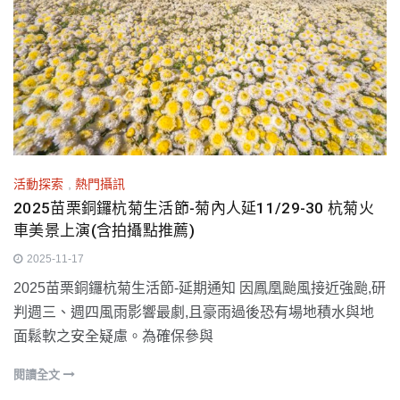
活動探索
,
熱門攝訊
2025苗栗銅鑼杭菊生活節-菊內人延11/29-30 杭菊火
車美景上演(含拍攝點推薦)
2025-11-17
2025苗栗銅鑼杭菊生活節-延期通知 因鳳凰颱風接近強颱,研
判週三、週四風雨影響最劇,且豪雨過後恐有場地積水與地
面鬆軟之安全疑慮。為確保參與
閱讀全文