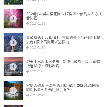
2026阿本農場櫻花園1/17開園～預約入園方式
看這裡！
2
2026-01-15
當飛機遇上台北101｜市區觀景平台(劍潭山觀
景台) 原來飛機可以這樣拍！
3
2026-01-10
絕美士林淡水河夕陽｜劍潭山微風平台 最輕快
抵達路線、攝影攻略
4
2026-01-05
宜蘭大礁溪 三層坪落羽松 秘境 2025低調迴歸
瞬間秒殺～你預約到了嗎？！
5
2025-12-13