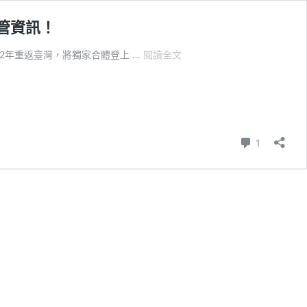
交管資訊！
2026「台
12年重返臺灣，將獨家合體登上 …
閱讀全文
北
101
跨
年
煙
火」
則留言
1
攝
影
攻
略！
台
北
最
HIGH
新
年
城